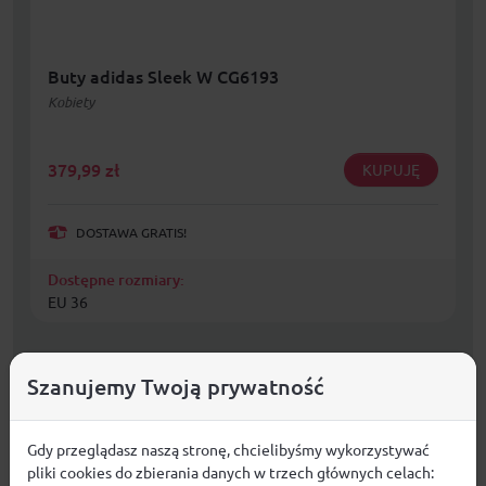
Buty adidas Sleek W CG6193
Kobiety
379,99
zł
KUPUJĘ
DOSTAWA GRATIS!
Dostępne rozmiary:
EU 36
Szanujemy Twoją prywatność
Gdy przeglądasz naszą stronę, chcielibyśmy wykorzystywać
pliki cookies do zbierania danych w trzech głównych celach: