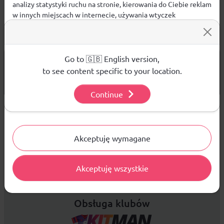
analizy statystyki ruchu na stronie, kierowania do Ciebie reklam
w innych miejscach w internecie, używania wtyczek
społecznościowych. Kliknij poniżej, by wyrazić zgodę lub
przejdź do ustawień, by dokonać szczegółowych wyborów
używanych plików cookies.
Aby dowiedzieć się więcej o plikach cookie i tym, jak
Go to 🇬🇧 English version,
od 299 PLN
DARMOWA WYSYŁKA
wykorzystujemy Twoje dane, odwiedź naszą
Polityką
to see content specific to your location.
14 DNI
Prywatności
.
NA ZWROT TOWARU
Continue
Ustawienia
Sprzedaż hurtowa
Akceptuję wymagane
Platforma B2B zapewnia profesjonalną obsługę biznesową i
Akceptuję wszystkie
najlepsze ceny dla odbiorców hurtowych.
Obsługa klubów