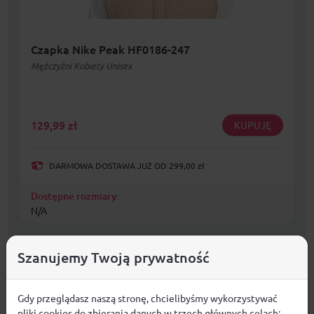
Czapka Nike Peak HF0186-247
Mężczyźni Kobiety Unisex
129,99
zł
KUPUJĘ
DARMOWA DOSTAWA JUŻ OD 299,00 zł
Dostępne rozmiary:
N/A
Szanujemy Twoją prywatność
Gdy przeglądasz naszą stronę, chcielibyśmy wykorzystywać
pliki cookies do zbierania danych w trzech głównych celach: