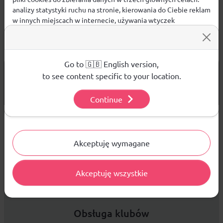
analizy statystyki ruchu na stronie, kierowania do Ciebie reklam
w innych miejscach w internecie, używania wtyczek
społecznościowych. Kliknij poniżej, by wyrazić zgodę lub
przejdź do ustawień, by dokonać szczegółowych wyborów
używanych plików cookies.
Aby dowiedzieć się więcej o plikach cookie i tym, jak
Go to 🇬🇧 English version,
od 299 PLN
DARMOWA WYSYŁKA
wykorzystujemy Twoje dane, odwiedź naszą
Polityką
to see content specific to your location.
Prywatności
.
14 DNI
NA ZWROT TOWARU
Continue
Ustawienia
Sprzedaż hurtowa
Akceptuję wymagane
Akceptuję wszystkie
Platforma B2B zapewnia profesjonalną obsługę biznesową i
najlepsze ceny dla odbiorców hurtowych.
Obsługa klubów