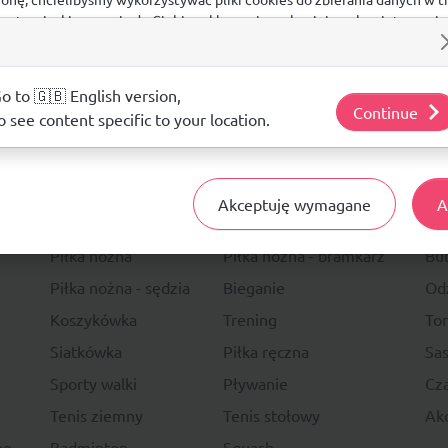
 na stronie, kierowania do Ciebie reklam w innych miejscach w interneci
ij poniżej, by wyrazić zgodę lub przejdź do ustawień, by dokonać szc
s.
j o plikach cookie i tym, jak wykorzystujemy Twoje dane, odwiedź nasz
o to 🇬🇧 English version,
Continue
o see content specific to your location.
14 DNI
NA ZWRO
Akceptuję wymagane
A
Sport
Li
Piłka nożna
Piłka nożna - bramkarz
Bu
Piłka nożna - sędzia
Bieganie
Od
Koszykówka
Trening
To
Siatkówka
Piłka ręczna
Sas
Sporty walki
Pływanie
Cza
Tenis ziemny
Tenis stołowy
Akc
ne
Badminton
Squash