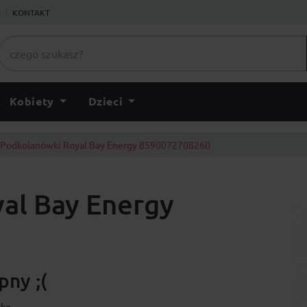
ł
KONTAKT
Kobiety
Dzieci
Podkolanówki Royal Bay Energy 8590072708260
al Bay Energy
ny ;(
lko