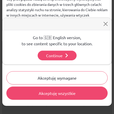
pliki cookies do zbierania danych w trzech głównych celach:
analizy statystyki ruchu na stronie, kierowania do Ciebie reklam
w innych miejscach w internecie, używania wtyczek
społecznościowych. Kliknij poniżej, by wyrazić zgodę lub
przejdź do ustawień, by dokonać szczegółowych wyborów
używanych plików cookies.
Aby dowiedzieć się więcej o plikach cookie i tym, jak
Go to 🇬🇧 English version,
wykorzystujemy Twoje dane, odwiedź naszą
Polityką
to see content specific to your location.
od 299 PLN
DARMOWA WYSYŁKA
Prywatności
.
14 DNI
NA ZWROT TOWARU
Continue
Ustawienia
Sprzedaż hurtowa
Akceptuję wymagane
Akceptuję wszystkie
Platforma B2B zapewnia profesjonalną obsługę biznesową i
najlepsze ceny dla odbiorców hurtowych.