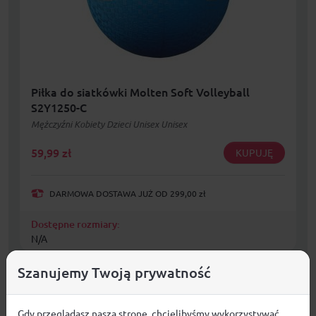
Piłka do siatkówki Molten Soft Volleyball
S2Y1250-C
Mężczyźni Kobiety Dzieci Unisex Unisex
59,99
zł
KUPUJĘ
DARMOWA DOSTAWA JUŻ OD 299,00 zł
Dostępne rozmiary:
N/A
Szanujemy Twoją prywatność
Gdy przeglądasz naszą stronę, chcielibyśmy wykorzystywać