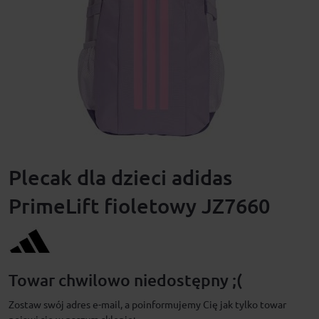
Plecak dla dzieci adidas
PrimeLift fioletowy JZ7660
Towar chwilowo niedostępny ;(
Zostaw swój adres e-mail, a poinformujemy Cię jak tylko towar
pojawi się w naszym sklepie: