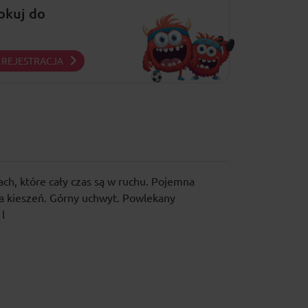
lokuj do
REJESTRACJA
ach, które cały czas są w ruchu. Pojemna
wa kieszeń. Górny uchwyt. Powlekany
 l