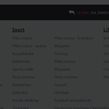
14 DNI
NA ZWRO
Sport
Li
Piłka nożna
Piłka nożna - bramkarz
Bu
Piłka nożna - sędzia
Bieganie
Od
Koszykówka
Trening
To
Siatkówka
Piłka ręczna
Sas
Sporty walki
Pływanie
Cza
Tenis ziemny
Tenis stołowy
Akc
ne
Badminton
Squash
Unihokej
Lifestyle
Nordic Walking
Football amerykański
ie
Turystyka
Medycyna sportowa / Rehabilita