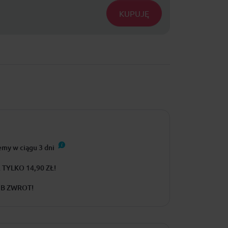
KUPUJĘ
emy w ciągu
3
dni
TYLKO 14,90 ZŁ!
UB ZWROT!