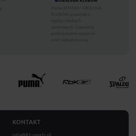
Marka KITMAN - OBSŁUGA
e
KLUBÓW powstała z
myślą o klubach
sportowych. Zapewnia
profesjonalne wsparcie
oraz najlepsze ceny.
KONTAKT
info@81-sports.pl