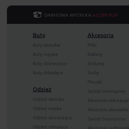
od 299 PLN
DARMOWA WYSYŁKA
Buty
Akcesoria
Buty damskie
Piłki
Buty męskie
Rakiety
Buty dziewczęce
Zestawy
Buty chłopięce
Torby
Plecaki
Odzież
Sprzęt treningowy
Odzież damska
Akcesoria rekreacyj
Odzież męska
Akcesoria pływackie
Odzież dziewczęca
Sprzęt turystyczny
Odzież chłopięca
Akcesoria sędziowsk