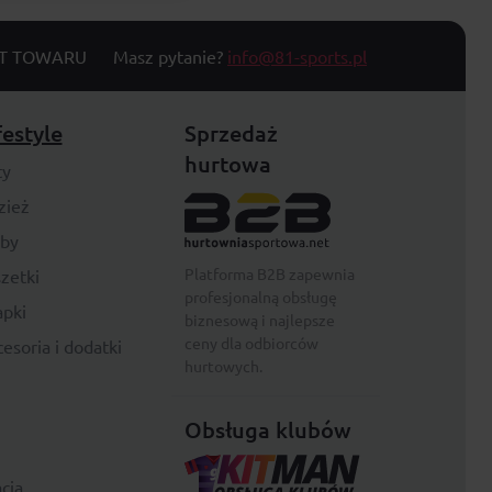
T TOWARU
Masz pytanie?
info@81-sports.pl
festyle
Sprzedaż
hurtowa
ty
zież
rby
Platforma B2B zapewnia
zetki
profesjonalną obsługę
pki
biznesową i najlepsze
ceny dla odbiorców
esoria i dodatki
hurtowych.
Obsługa klubów
cja