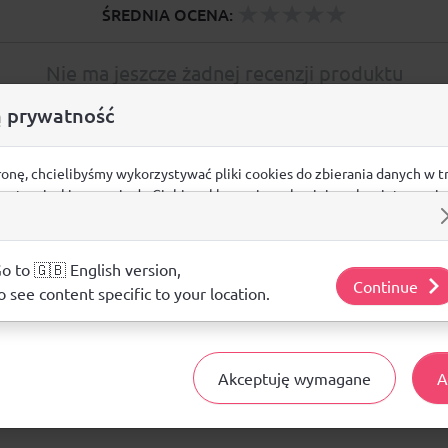
ŚREDNIA OCENA:
Nie ma jeszcze żadnej recenzji produktu
 prywatność
ronę, chcielibyśmy wykorzystywać pliki cookies do zbierania danych w t
Pytania i odpowiedzi
 na stronie, kierowania do Ciebie reklam w innych miejscach w interneci
ij poniżej, by wyrazić zgodę lub przejdź do ustawień, by dokonać szc
s.
Nie ma jeszcze pytań. Bądź pierwszy :)
j o plikach cookie i tym, jak wykorzystujemy Twoje dane, odwiedź nasz
o to 🇬🇧 English version,
Continue
o see content specific to your location.
ZADAJ PYTANIE
Akceptuję wymagane
A