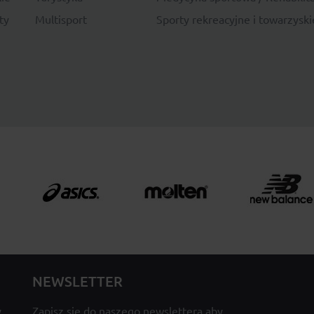
ty
Multisport
Sporty rekreacyjne i towarzyski
NEWSLETTER
y
Zapisz się do naszego newslettera aby