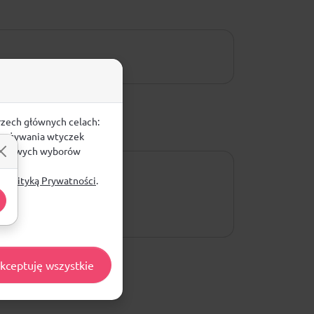
rzech głównych celach:
e, używania wtyczek
zegółowych wyborów
ą
Polityką Prywatności
.
kceptuję wszystkie