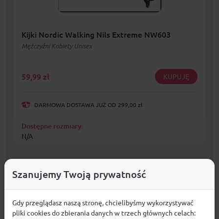
Kijki Nordic Walking Nils Extreme NW603
Mężczyźni Kobiety Unisex
59,99
zł
KUPUJĘ
DARMOWA DOSTAWA JUŻ OD 299,00 zł
Dostępne rozmiary:
N/A
Szanujemy Twoją prywatność
Gdy przeglądasz naszą stronę, chcielibyśmy wykorzystywać
pliki cookies do zbierania danych w trzech głównych celach: