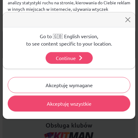
analizy statystyki ruchu na stronie, kierowania do Ciebie reklam
w innych miejscach w internecie, używania wtyczek
społecznościowych. Kliknij poniżej, by wyrazić zgodę lub
przejdź do ustawień, by dokonać szczegółowych wyborów
używanych plików cookies.
Aby dowiedzieć się więcej o plikach cookie i tym, jak
Go to 🇬🇧 English version,
od 299 PLN
DARMOWA WYSYŁKA
wykorzystujemy Twoje dane, odwiedź naszą
Polityką
to see content specific to your location.
14 DNI
Prywatności
.
NA ZWROT TOWARU
Continue
Ustawienia
Sprzedaż hurtowa
Akceptuję wymagane
Platforma B2B zapewnia profesjonalną obsługę biznesową i
Akceptuję wszystkie
najlepsze ceny dla odbiorców hurtowych.
Obsługa klubów