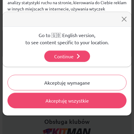
analizy statystyki ruchu na stronie, kierowania do Ciebie reklam
w innych miejscach w internecie, używania wtyczek
społecznościowych. Kliknij poniżej, by wyrazić zgodę lub
przejdź do ustawień, by dokonać szczegółowych wyborów
używanych plików cookies.
Aby dowiedzieć się więcej o plikach cookie i tym, jak
Go to 🇬🇧 English version,
od 299 PLN
DARMOWA WYSYŁKA
wykorzystujemy Twoje dane, odwiedź naszą
Polityką
to see content specific to your location.
14 DNI
Prywatności
.
NA ZWROT TOWARU
Continue
Ustawienia
Sprzedaż hurtowa
Akceptuję wymagane
Platforma B2B zapewnia profesjonalną obsługę biznesową i
Akceptuję wszystkie
najlepsze ceny dla odbiorców hurtowych.
Obsługa klubów