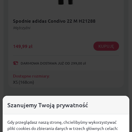
Spodnie adidas Condivo 22 M H21288
Mężczyźni
149,99
zł
KUPUJĘ
DARMOWA DOSTAWA JUŻ OD 299,00 zł
Dostępne rozmiary:
XS (168cm)
Szanujemy Twoją prywatność
Gdy przeglądasz naszą stronę, chcielibyśmy wykorzystywać
pliki cookies do zbierania danych w trzech głównych celach: