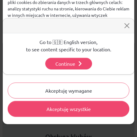
pliki cookies do zbierania danych w trzech głównych celach:
analizy statystyki ruchu na stronie, kierowania do Ciebie reklam
w innych miejscach w internecie, używania wtyczek
społecznościowych. Kliknij poniżej, by wyrazić zgodę lub
przejdź do ustawień, by dokonać szczegółowych wyborów
używanych plików cookies.
Aby dowiedzieć się więcej o plikach cookie i tym, jak
Go to 🇬🇧 English version,
wykorzystujemy Twoje dane, odwiedź naszą
Polityką
od 299 PLN
DARMOWA WYSYŁKA
to see content specific to your location.
Prywatności
.
14 DNI
NA ZWROT TOWARU
Continue
Ustawienia
Sprzedaż hurtowa
Akceptuję wymagane
Akceptuję wszystkie
Platforma B2B zapewnia profesjonalną obsługę biznesową i
najlepsze ceny dla odbiorców hurtowych.
Obsługa klubów