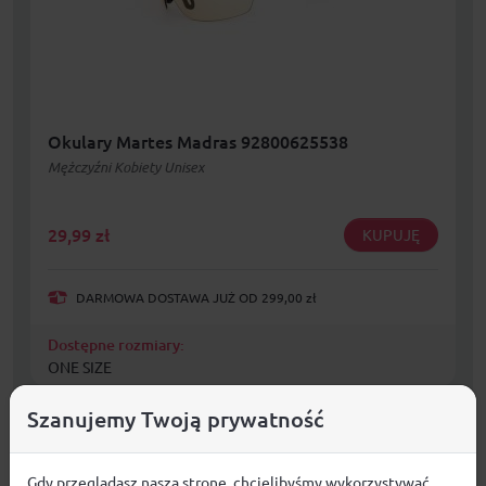
Okulary Martes Madras 92800625538
Mężczyźni Kobiety Unisex
29,99
zł
KUPUJĘ
DARMOWA DOSTAWA JUŻ OD 299,00 zł
Dostępne rozmiary:
ONE SIZE
Szanujemy Twoją prywatność
Gdy przeglądasz naszą stronę, chcielibyśmy wykorzystywać