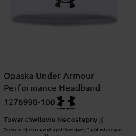
Opaska Under Armour
Performance Headband
1276990-100
Towar chwilowo niedostępny ;(
Zostaw swój adres e-mail, a poinformujemy Cię jak tylko towar
pojawi się w naszym sklepie: