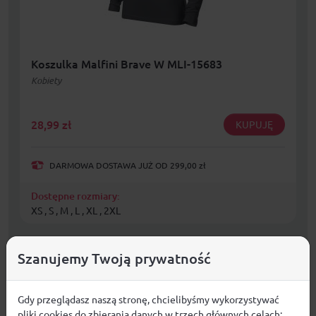
Koszulka Malfini Brave W MLI-15683
Kobiety
28,99
zł
KUPUJĘ
DARMOWA DOSTAWA JUŻ OD 299,00 zł
Dostępne rozmiary:
XS , S , M , L , XL , 2XL
Szanujemy Twoją prywatność
Gdy przeglądasz naszą stronę, chcielibyśmy wykorzystywać
pliki cookies do zbierania danych w trzech głównych celach: