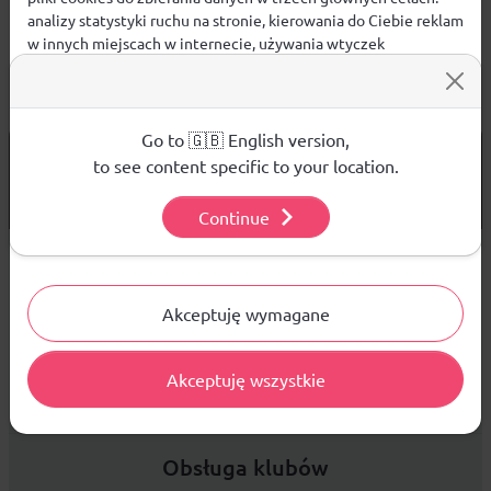
analizy statystyki ruchu na stronie, kierowania do Ciebie reklam
w innych miejscach w internecie, używania wtyczek
społecznościowych. Kliknij poniżej, by wyrazić zgodę lub
przejdź do ustawień, by dokonać szczegółowych wyborów
używanych plików cookies.
Aby dowiedzieć się więcej o plikach cookie i tym, jak
Go to 🇬🇧 English version,
od 299 PLN
DARMOWA WYSYŁKA
wykorzystujemy Twoje dane, odwiedź naszą
Polityką
to see content specific to your location.
Prywatności
.
14 DNI
NA ZWROT TOWARU
Continue
Ustawienia
Sprzedaż hurtowa
Akceptuję wymagane
Akceptuję wszystkie
Platforma B2B zapewnia profesjonalną obsługę biznesową i
najlepsze ceny dla odbiorców hurtowych.
Obsługa klubów