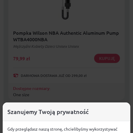
Pompka Wilson NBA Authentic Aluminum Pump
WTBA4000NBA
Mężczyźni Kobiety Dzieci Unisex Unisex
79,99
zł
KUPUJĘ
DARMOWA DOSTAWA JUŻ OD 299,00 zł
Dostępne rozmiary:
One size
Szanujemy Twoją prywatność
Gdy przeglądasz naszą stronę, chcielibyśmy wykorzystywać