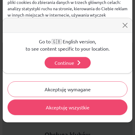
pliki cookies do zbierania danych w trzech głównych celach:
analizy statystyki ruchu na stronie, kierowania do Ciebie reklam
w innych miejscach w internecie, używania wtyczek
społecznościowych. Kliknij poniżej, by wyrazić zgodę lub
przejdź do ustawień, by dokonać szczegółowych wyborów
używanych plików cookies.
Aby dowiedzieć się więcej o plikach cookie i tym, jak
Go to 🇬🇧 English version,
wykorzystujemy Twoje dane, odwiedź naszą
Polityką
od 299 PLN
DARMOWA WYSYŁKA
to see content specific to your location.
Prywatności
.
14 DNI
NA ZWROT TOWARU
Continue
Ustawienia
Sprzedaż hurtowa
Akceptuję wymagane
Akceptuję wszystkie
Platforma B2B zapewnia profesjonalną obsługę biznesową i
najlepsze ceny dla odbiorców hurtowych.
Obsługa klubów