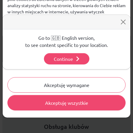
analizy statystyki ruchu na stronie, kierowania do Ciebie reklam
w innych miejscach w internecie, używania wtyczek
społecznościowych. Kliknij poniżej, by wyrazić zgodę lub
przejdź do ustawień, by dokonać szczegółowych wyborów
używanych plików cookies.
Aby dowiedzieć się więcej o plikach cookie i tym, jak
Go to 🇬🇧 English version,
od 299 PLN
DARMOWA WYSYŁKA
wykorzystujemy Twoje dane, odwiedź naszą
Polityką
to see content specific to your location.
Prywatności
.
14 DNI
NA ZWROT TOWARU
Continue
Ustawienia
Sprzedaż hurtowa
Akceptuję wymagane
Akceptuję wszystkie
Platforma B2B zapewnia profesjonalną obsługę biznesową i
najlepsze ceny dla odbiorców hurtowych.
Obsługa klubów