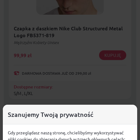
Czapka z daszkiem Nike Club Structured Metal
Logo FB5371-819
Mężczyźni Kobiety Unisex
99,99
zł
KUPUJĘ
DARMOWA DOSTAWA JUŻ OD 299,00 zł
Dostępne rozmiary:
S/M , L/XL
Szanujemy Twoją prywatność
Gdy przeglądasz naszą stronę, chcielibyśmy wykorzystywać
pliki cookies do zbierania danych w trzech głównych celach: