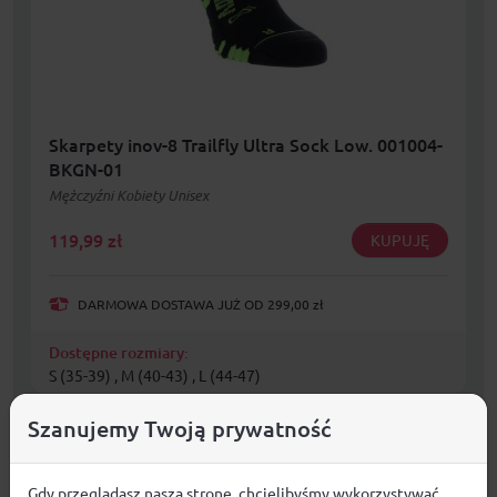
Skarpety inov-8 Trailfly Ultra Sock Low. 001004-
BKGN-01
Mężczyźni Kobiety Unisex
119,99
zł
KUPUJĘ
DARMOWA DOSTAWA JUŻ OD 299,00 zł
Dostępne rozmiary:
S (35-39) , M (40-43) , L (44-47)
Szanujemy Twoją prywatność
Gdy przeglądasz naszą stronę, chcielibyśmy wykorzystywać