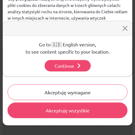
pliki cookies do zbierania danych w trzech głównych celach:
analizy statystyki ruchu na stronie, kierowania do Ciebie reklam
w innych miejscach w internecie, używania wtyczek
społecznościowych. Kliknij poniżej, by wyrazić zgodę lub
przejdź do ustawień, by dokonać szczegółowych wyborów
używanych plików cookies.
Aby dowiedzieć się więcej o plikach cookie i tym, jak
Go to 🇬🇧 English version,
wykorzystujemy Twoje dane, odwiedź naszą
Polityką
to see content specific to your location.
od 299 PLN
DARMOWA WYSYŁKA
Prywatności
.
14 DNI
NA ZWROT TOWARU
Continue
Ustawienia
Sprzedaż hurtowa
Akceptuję wymagane
Akceptuję wszystkie
Platforma B2B zapewnia profesjonalną obsługę biznesową i
najlepsze ceny dla odbiorców hurtowych.