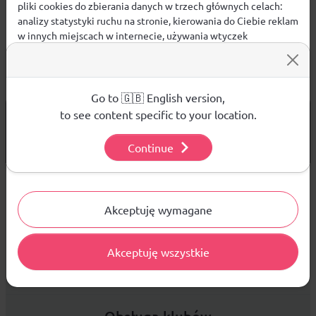
pliki cookies do zbierania danych w trzech głównych celach:
analizy statystyki ruchu na stronie, kierowania do Ciebie reklam
w innych miejscach w internecie, używania wtyczek
społecznościowych. Kliknij poniżej, by wyrazić zgodę lub
przejdź do ustawień, by dokonać szczegółowych wyborów
używanych plików cookies.
Aby dowiedzieć się więcej o plikach cookie i tym, jak
Go to 🇬🇧 English version,
wykorzystujemy Twoje dane, odwiedź naszą
Polityką
od 299 PLN
to see content specific to your location.
DARMOWA WYSYŁKA
Prywatności
.
14 DNI
NA ZWROT TOWARU
Continue
Ustawienia
Sprzedaż hurtowa
Akceptuję wymagane
Akceptuję wszystkie
Platforma B2B zapewnia profesjonalną obsługę biznesową i
najlepsze ceny dla odbiorców hurtowych.
Obsługa klubów