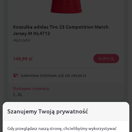
Koszulka adidas Tiro 23 Competition Match
Jersey M HL4712
Mężczyźni
149,99
zł
KUPUJĘ
DARMOWA DOSTAWA JUŻ OD 299,00 zł
Dostępne rozmiary:
S , XL
Szanujemy Twoją prywatność
Gdy przeglądasz naszą stronę, chcielibyśmy wykorzystywać