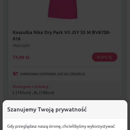
Koszulka Nike Dry Park VII JSY SS M BV6708-
616
Mężczyźni
74,99
zł
KUPUJĘ
DARMOWA DOSTAWA JUŻ OD 299,00 zł
Dostępne rozmiary:
L (183cm) , XL (188cm)
Szanujemy Twoją prywatność
Gdy przeglądasz naszą stronę, chcielibyśmy wykorzystywać