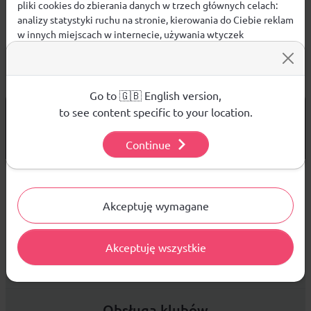
pliki cookies do zbierania danych w trzech głównych celach:
analizy statystyki ruchu na stronie, kierowania do Ciebie reklam
w innych miejscach w internecie, używania wtyczek
społecznościowych. Kliknij poniżej, by wyrazić zgodę lub
przejdź do ustawień, by dokonać szczegółowych wyborów
używanych plików cookies.
Aby dowiedzieć się więcej o plikach cookie i tym, jak
Go to 🇬🇧 English version,
wykorzystujemy Twoje dane, odwiedź naszą
Polityką
od 299 PLN
DARMOWA WYSYŁKA
to see content specific to your location.
Prywatności
.
14 DNI
NA ZWROT TOWARU
Continue
Ustawienia
Sprzedaż hurtowa
Akceptuję wymagane
Akceptuję wszystkie
Platforma B2B zapewnia profesjonalną obsługę biznesową i
najlepsze ceny dla odbiorców hurtowych.
Obsługa klubów