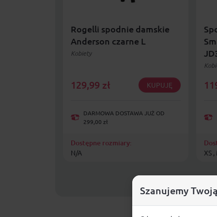
Rogelli spodnie damskie
Spo
Anderson czarne L
Sma
JD
Kobiety
Kobi
129,99
zł
11
KUPUJĘ
DARMOWA DOSTAWA JUŻ OD
299,00 zł
Dostępne rozmiary:
Dos
N/A
XS , 
Szanujemy Twoją