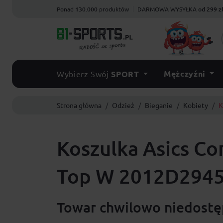
Ponad
130.000
produktów
DARMOWA WYSYŁKA
od 299 z
Mężczyźni
Wybierz Swój
SPORT
Strona główna
Odzież
Bieganie
Kobiety
K
Koszulka Asics Co
Top W 2012D294
Towar chwilowo niedostęp