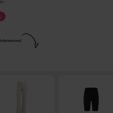
lko
j
interesować