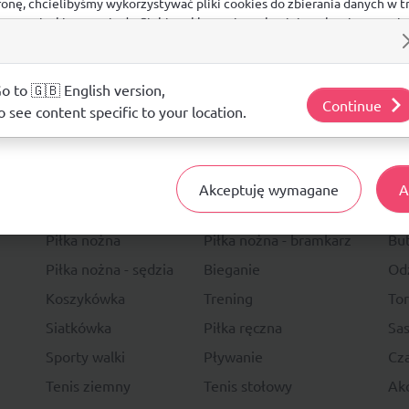
ronę, chcielibyśmy wykorzystywać pliki cookies do zbierania danych w t
 na stronie, kierowania do Ciebie reklam w innych miejscach w interneci
ij poniżej, by wyrazić zgodę lub przejdź do ustawień, by dokonać szc
s.
j o plikach cookie i tym, jak wykorzystujemy Twoje dane, odwiedź nasz
o to 🇬🇧 English version,
Continue
o see content specific to your location.
14 DNI
NA ZWRO
Akceptuję wymagane
A
Sport
Li
Piłka nożna
Piłka nożna - bramkarz
Bu
Piłka nożna - sędzia
Bieganie
Od
Koszykówka
Trening
To
Siatkówka
Piłka ręczna
Sas
Sporty walki
Pływanie
Cza
Tenis ziemny
Tenis stołowy
Akc