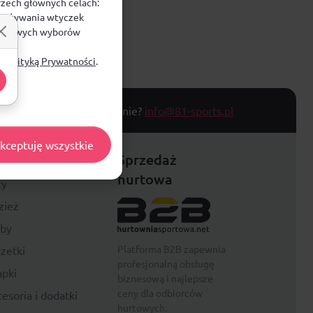
rzech głównych celach:
e, używania wtyczek
zegółowych wyborów
ą
Polityką Prywatności
.
T TOWARU
Masz pytanie?
info@81-sports.pl
kceptuję wszystkie
festyle
Sprzedaż
hurtowa
ty
zież
rby
Platforma B2B zapewnia
zetki
profesjonalną obsługę
pki
biznesową i najlepsze
ceny dla odbiorców
esoria i dodatki
hurtowych.