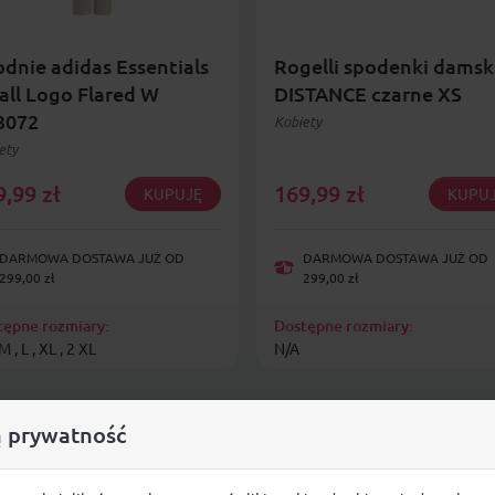
dnie adidas Essentials
Rogelli spodenki damsk
ll Logo Flared W
DISTANCE czarne XS
3072
Kobiety
ety
9,99
zł
169,99
zł
KUPUJĘ
KUPU
DARMOWA DOSTAWA JUŻ OD
DARMOWA DOSTAWA JUŻ OD
299,00 zł
299,00 zł
tępne rozmiary:
Dostępne rozmiary:
M , L , XL , 2 XL
N/A
 prywatność