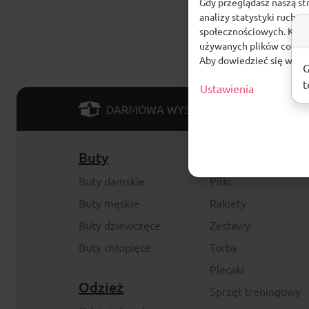
Gdy przeglądasz naszą st
analizy statystyki ruchu
społecznościowych. Klikn
używanych plików cookie
Aby dowiedzieć się więce
G
t
Ustawienia
od 299 PLN
DARMOWA WYSYŁKA
Buty
Akcesoria
Buty damskie
Piłki
Buty męskie
Rakiety
Buty dziewczęce
Zestawy
Buty chłopięce
Torby
Plecaki
Odzież
Sprzęt treningowy