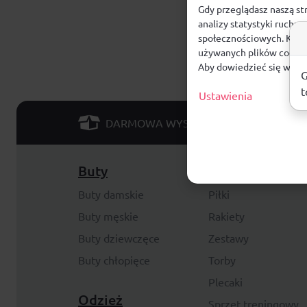
Gdy przeglądasz naszą st
analizy statystyki ruchu
społecznościowych. Klikn
używanych plików cookie
Aby dowiedzieć się więce
G
t
Ustawienia
od 299 PLN
DARMOWA WYSYŁKA
Buty
Akcesoria
Buty damskie
Piłki
Buty męskie
Rakiety
Buty dziewczęce
Zestawy
Buty chłopięce
Torby
Plecaki
Odzież
Sprzęt treningowy