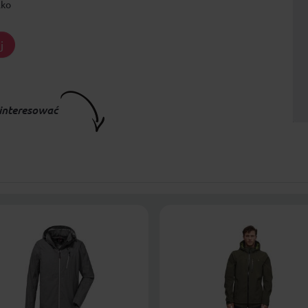
lko
j
interesować