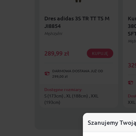
Dres adidas 3S TR TT TS M
Kur
JI8854
38
SF
Mężczyźni
Mężc
289,99
zł
KUPUJĘ
32
DARMOWA DOSTAWA JUŻ OD
299,00 zł
Dostępne rozmiary:
S (173cm) , XL (188cm) , XXL
Dos
(193cm)
XXL
Szanujemy Twoją