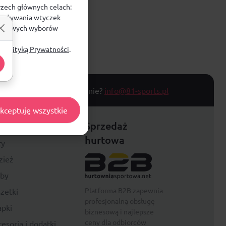
rzech głównych celach:
e, używania wtyczek
zegółowych wyborów
ą
Polityką Prywatności
.
T TOWARU
Masz pytanie?
info@81-sports.pl
kceptuję wszystkie
festyle
Sprzedaż
hurtowa
ty
zież
rby
Platforma B2B zapewnia
zetki
profesjonalną obsługę
pki
biznesową i najlepsze
ceny dla odbiorców
esoria i dodatki