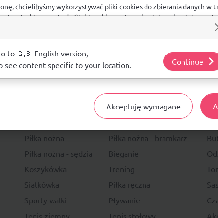
ronę, chcielibyśmy wykorzystywać pliki cookies do zbierania danych w t
 na stronie, kierowania do Ciebie reklam w innych miejscach w interneci
ij poniżej, by wyrazić zgodę lub przejdź do ustawień, by dokonać szc
s.
j o plikach cookie i tym, jak wykorzystujemy Twoje dane, odwiedź nasz
o to 🇬🇧 English version,
Continue
o see content specific to your location.
14 DNI
NA ZWRO
Akceptuję wymagane
A
Sport
Li
Piłka nożna
Piłka nożna - bramkarz
Bu
Piłka nożna - sędzia
Bieganie
Od
Koszykówka
Trening
To
Siatkówka
Piłka ręczna
Sas
Sporty walki
Pływanie
Cza
Tenis ziemny
Tenis stołowy
Akc