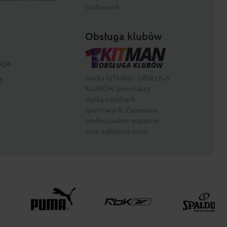
hurtowych.
Obsługa klubów
cja
Marka KITMAN - OBSŁUGA
e
KLUBÓW powstała z
myślą o klubach
sportowych. Zapewnia
profesjonalne wsparcie
oraz najlepsze ceny.