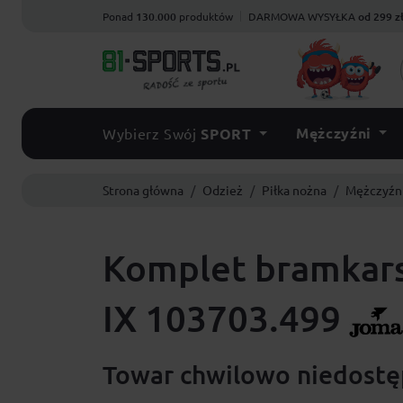
Ponad
130.000
produktów
DARMOWA WYSYŁKA
od 299 z
Mężczyźni
Wybierz Swój
SPORT
Strona główna
Odzież
Piłka nożna
Mężczyźn
Komplet bramkars
IX 103703.499
Towar chwilowo niedostęp