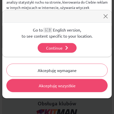
analizy statystyki ruchu na stronie, kierowania do Ciebie reklam
w innych miejscach w internecie, używania wtyczek
społecznościowych. Kliknij poniżej, by wyrazić zgodę lub
przejdź do ustawień, by dokonać szczegółowych wyborów
używanych plików cookies.
Aby dowiedzieć się więcej o plikach cookie i tym, jak
Go to 🇬🇧 English version,
od 299 PLN
DARMOWA WYSYŁKA
wykorzystujemy Twoje dane, odwiedź naszą
Polityką
to see content specific to your location.
14 DNI
Prywatności
.
NA ZWROT TOWARU
Continue
Ustawienia
Sprzedaż hurtowa
Akceptuję wymagane
Platforma B2B zapewnia profesjonalną obsługę biznesową i
Akceptuję wszystkie
najlepsze ceny dla odbiorców hurtowych.
Obsługa klubów