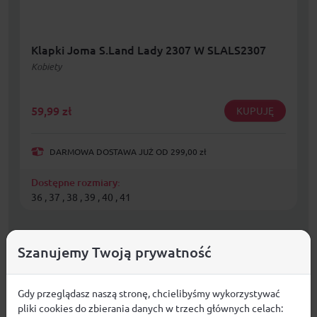
Klapki Joma S.Land Lady 2307 W SLALS2307
Kobiety
59,99
zł
KUPUJĘ
DARMOWA DOSTAWA JUŻ OD 299,00 zł
Dostępne rozmiary:
36 , 37 , 38 , 39 , 40 , 41
Szanujemy Twoją prywatność
Gdy przeglądasz naszą stronę, chcielibyśmy wykorzystywać
pliki cookies do zbierania danych w trzech głównych celach: