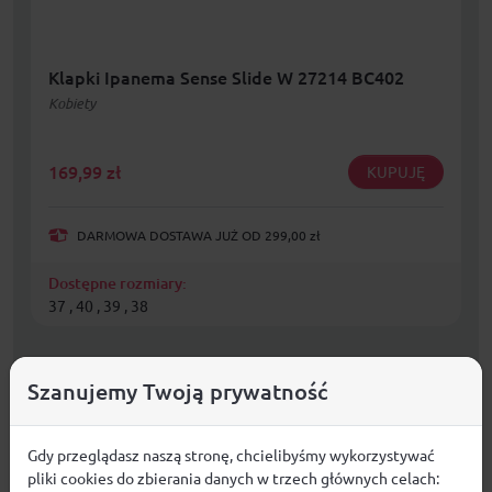
Klapki Ipanema Sense Slide W 27214 BC402
Kobiety
169,99
zł
KUPUJĘ
DARMOWA DOSTAWA JUŻ OD 299,00 zł
Dostępne rozmiary:
37 , 40 , 39 , 38
Szanujemy Twoją prywatność
Gdy przeglądasz naszą stronę, chcielibyśmy wykorzystywać
pliki cookies do zbierania danych w trzech głównych celach: