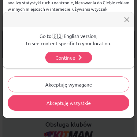
analizy statystyki ruchu na stronie, kierowania do Ciebie reklam
w innych miejscach w internecie, używania wtyczek
społecznościowych. Kliknij poniżej, by wyrazić zgodę lub
przejdź do ustawień, by dokonać szczegółowych wyborów
używanych plików cookies.
Aby dowiedzieć się więcej o plikach cookie i tym, jak
Go to 🇬🇧 English version,
od 299 PLN
DARMOWA WYSYŁKA
wykorzystujemy Twoje dane, odwiedź naszą
Polityką
to see content specific to your location.
14 DNI
Prywatności
.
NA ZWROT TOWARU
Continue
Ustawienia
Sprzedaż hurtowa
Akceptuję wymagane
Platforma B2B zapewnia profesjonalną obsługę biznesową i
Akceptuję wszystkie
najlepsze ceny dla odbiorców hurtowych.
Obsługa klubów