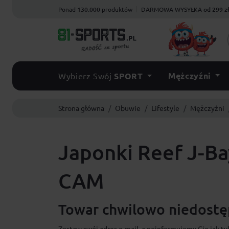
Ponad
130.000
produktów
DARMOWA WYSYŁKA
od 299 z
Mężczyźni
Wybierz Swój
SPORT
Strona główna
Obuwie
Lifestyle
Mężczyźni
Japonki Reef J-Ba
CAM
Towar chwilowo niedostęp
Zostaw swój adres e-mail, a poinformujemy Cię jak ty