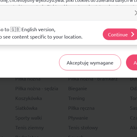
 na stronie, kierowania do Ciebie reklam w innych miejscach w interneci
ij poniżej, by wyrazić zgodę lub przejdź do ustawień, by dokonać szc
s.
j o plikach cookie i tym, jak wykorzystujemy Twoje dane, odwiedź nasz
o to 🇬🇧 English version,
Continue
o see content specific to your location.
14 DNI
NA ZWRO
Akceptuję wymagane
A
Sport
Li
Piłka nożna
Piłka nożna - bramkarz
Bu
Piłka nożna - sędzia
Bieganie
Od
Koszykówka
Trening
To
Siatkówka
Piłka ręczna
Sas
Sporty walki
Pływanie
Cza
Tenis ziemny
Tenis stołowy
Akc
ne
Badminton
Squash