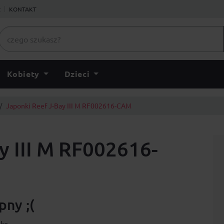
ł
KONTAKT
Kobiety
Dzieci
Japonki Reef J-Bay III M RF002616-CAM
y III M RF002616-
ny ;(
lko