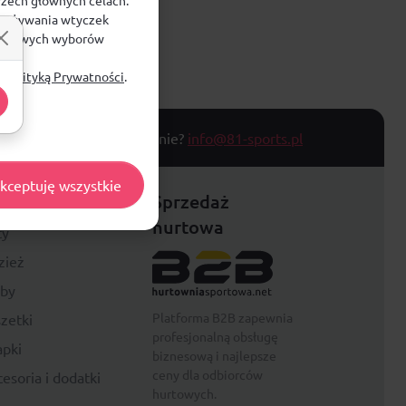
e, używania wtyczek
zegółowych wyborów
ą
Polityką Prywatności
.
T TOWARU
Masz pytanie?
info@81-sports.pl
kceptuję wszystkie
festyle
Sprzedaż
hurtowa
ty
zież
rby
Platforma B2B zapewnia
zetki
profesjonalną obsługę
pki
biznesową i najlepsze
ceny dla odbiorców
esoria i dodatki
hurtowych.