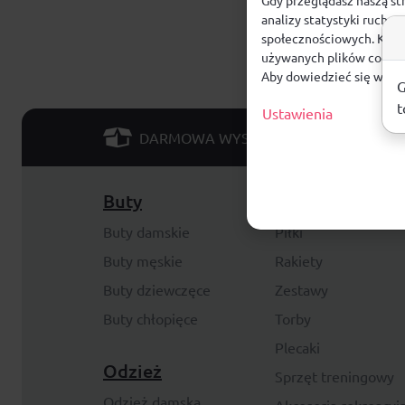
analizy statystyki ruchu
społecznościowych. Klikn
używanych plików cookie
Aby dowiedzieć się więce
G
t
Ustawienia
od 299 PLN
DARMOWA WYSYŁKA
Buty
Akcesoria
Buty damskie
Piłki
Buty męskie
Rakiety
Buty dziewczęce
Zestawy
Buty chłopięce
Torby
Plecaki
Odzież
Sprzęt treningowy
Odzież damska
Akcesoria rekreacyj