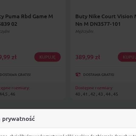
ty Puma Rbd Game M
Buty Nike Court Vision 
5839 02
Nn M DN3577-101
zyźni
Mężczyźni
9,99
zł
389,99
zł
KUPUJĘ
KUPU
DOSTAWA GRATIS!
DOSTAWA GRATIS!
tępne rozmiary:
Dostępne rozmiary:
 44,5 , 46
40 , 41 , 42 , 43 , 44 , 45
 prywatność
ronę, chcielibyśmy wykorzystywać pliki cookies do zbierania danych w t