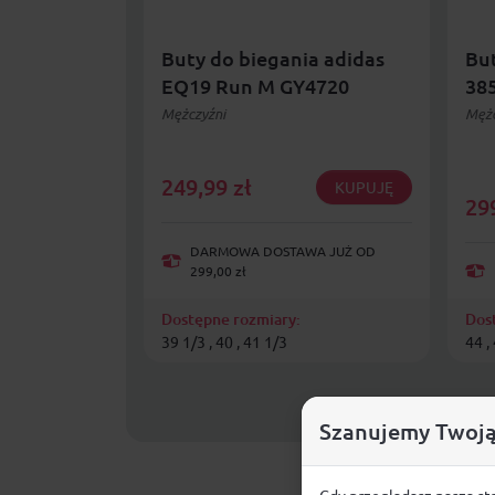
Buty do biegania adidas
Bu
EQ19 Run M GY4720
38
Mężczyźni
Mężc
249,99
zł
KUPUJĘ
29
DARMOWA DOSTAWA JUŻ OD
299,00 zł
Dostępne rozmiary:
Dos
39 1/3 , 40 , 41 1/3
44 ,
Szanujemy Twoją
Gdy przeglądasz naszą st