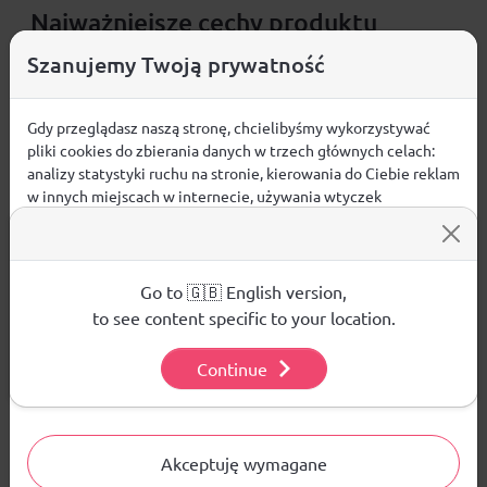
Najważniejsze cechy produktu
100% bawełna
Szanujemy Twoją prywatność
zapewniająca miękkość i
przewiewność,
konstrukcja z 6 paneli
gwarantująca klasyczny
Gdy przeglądasz naszą stronę, chcielibyśmy wykorzystywać
fason i dobre dopasowanie,
pliki cookies do zbierania danych w trzech głównych celach:
regulacja obwodu na rzep
umożliwiająca szybkie
analizy statystyki ruchu na stronie, kierowania do Ciebie reklam
dopasowanie rozmiaru,
w innych miejscach w internecie, używania wtyczek
zakrzywiony daszek
chroniący oczy przed
społecznościowych. Kliknij poniżej, by wyrazić zgodę lub
przejdź do ustawień, by dokonać szczegółowych wyborów
słońcem,
używanych plików cookies.
materiał:
100% bawełna.
Aby dowiedzieć się więcej o plikach cookie i tym, jak
Go to 🇬🇧 English version,
wykorzystujemy Twoje dane, odwiedź naszą
Polityką
to see content specific to your location.
Prywatności
.
Continue
Ustawienia
Opinie
ŚREDNIA OCENA:
Akceptuję wymagane