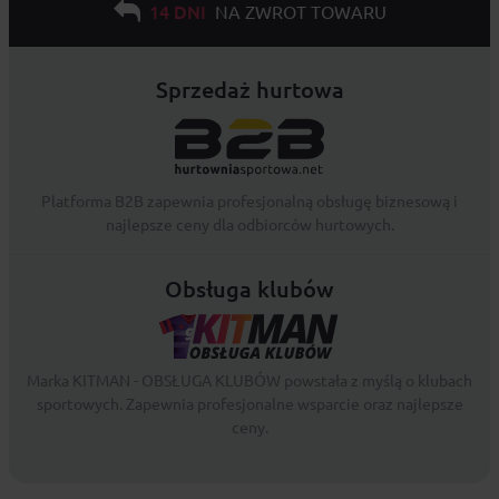
14 DNI
NA ZWROT TOWARU
Sprzedaż hurtowa
Platforma B2B zapewnia profesjonalną obsługę biznesową i
najlepsze ceny dla odbiorców hurtowych.
Obsługa klubów
Marka KITMAN - OBSŁUGA KLUBÓW powstała z myślą o klubach
sportowych. Zapewnia profesjonalne wsparcie oraz najlepsze
ceny.