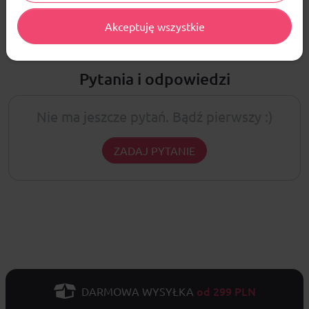
Nie ma jeszcze żadnej recenzji produktu
Akceptuję wszystkie
Pytania i odpowiedzi
Nie ma jeszcze pytań. Bądź pierwszy :)
ZADAJ PYTANIE
od 299 PLN
DARMOWA WYSYŁKA