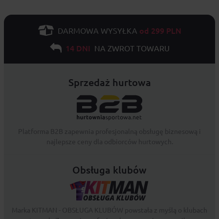
od 299 PLN
DARMOWA WYSYŁKA
14 DNI
NA ZWROT TOWARU
Sprzedaż hurtowa
Platforma B2B zapewnia profesjonalną obsługę biznesową i
najlepsze ceny dla odbiorców hurtowych.
Obsługa klubów
Marka KITMAN - OBSŁUGA KLUBÓW powstała z myślą o klubach