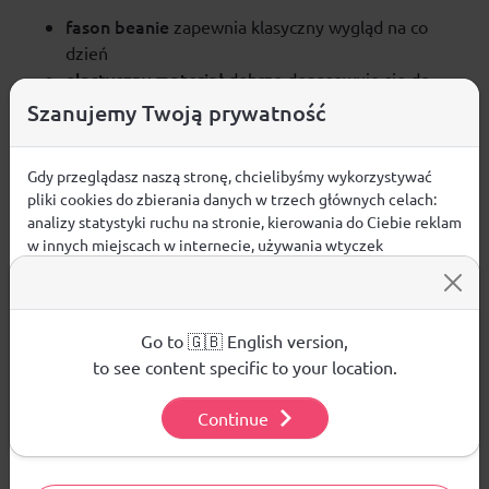
fason beanie
zapewnia klasyczny wygląd na co
dzień
elastyczny materiał
dobrze dopasowuje się do
głowy
Szanujemy Twoją prywatność
podwinięty mankiet
stanowi uniwersalne
wykończenie
Gdy przeglądasz naszą stronę, chcielibyśmy wykorzystywać
bawełniana dzianina
sprawia, że materiał jest
pliki cookies do zbierania danych w trzech głównych celach:
przyjemny w noszeniu
analizy statystyki ruchu na stronie, kierowania do Ciebie reklam
lekka i wygodna konstrukcja
dobrze sprawdza się
w innych miejscach w internecie, używania wtyczek
w przejściową pogodę
społecznościowych. Kliknij poniżej, by wyrazić zgodę lub
bez zapięcia
– prosty, wygodny fason do
przejdź do ustawień, by dokonać szczegółowych wyborów
używanych plików cookies.
codziennego użytkowania
Aby dowiedzieć się więcej o plikach cookie i tym, jak
materiał główny:
Go to 🇬🇧 English version,
bawełna 70%, wiskoza 25%,
wykorzystujemy Twoje dane, odwiedź naszą
Polityką
to see content specific to your location.
elastan 5%
Prywatności
.
Continue
Ustawienia
Opinie