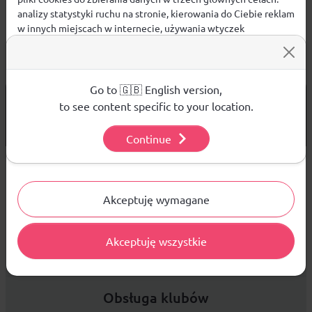
analizy statystyki ruchu na stronie, kierowania do Ciebie reklam
w innych miejscach w internecie, używania wtyczek
społecznościowych. Kliknij poniżej, by wyrazić zgodę lub
przejdź do ustawień, by dokonać szczegółowych wyborów
używanych plików cookies.
Aby dowiedzieć się więcej o plikach cookie i tym, jak
Go to 🇬🇧 English version,
od 299 PLN
DARMOWA WYSYŁKA
wykorzystujemy Twoje dane, odwiedź naszą
Polityką
to see content specific to your location.
Prywatności
.
14 DNI
NA ZWROT TOWARU
Continue
Ustawienia
Sprzedaż hurtowa
Akceptuję wymagane
Akceptuję wszystkie
Platforma B2B zapewnia profesjonalną obsługę biznesową i
najlepsze ceny dla odbiorców hurtowych.
Obsługa klubów