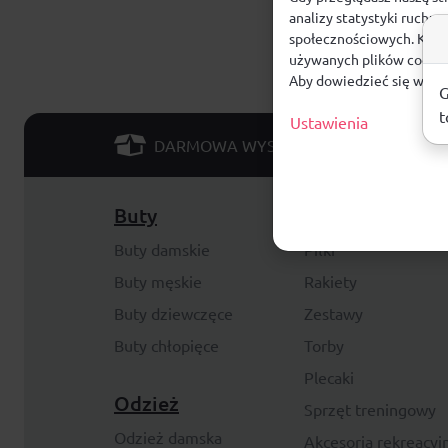
analizy statystyki ruchu
społecznościowych. Klikn
używanych plików cookie
Aby dowiedzieć się więce
G
t
Ustawienia
od 299 PLN
DARMOWA WYSYŁKA
Buty
Akcesoria
Buty damskie
Piłki
Buty męskie
Rakiety
Buty dziewczęce
Zestawy
Buty chłopięce
Torby
Plecaki
Odzież
Sprzęt treningowy
Odzież damska
Akcesoria rekreacyj