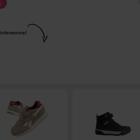
j
interesować