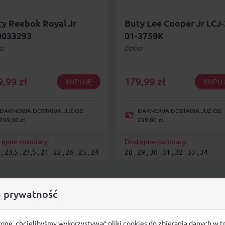
y Reebok Royal Jr
Buty Lee Cooper Jr LCJ-
0033293
01-3759K
ci
Dzieci
9,99
zł
179,99
zł
KUPUJĘ
KUPU
DARMOWA DOSTAWA JUŻ OD
DARMOWA DOSTAWA JUŻ OD
299,00 zł
299,00 zł
tępne rozmiary:
Dostępne rozmiary:
, 23,5 , 21,5 , 21 , 22 , 26 , 25 , 24
28 , 29 , 30 , 31 , 32 , 33 , 34
 prywatność
ronę, chcielibyśmy wykorzystywać pliki cookies do zbierania danych w t