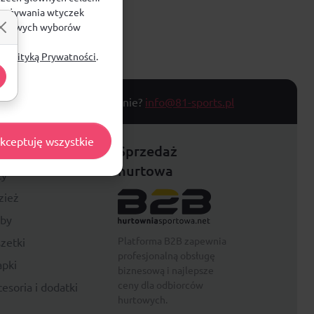
e, używania wtyczek
zegółowych wyborów
ą
Polityką Prywatności
.
T TOWARU
Masz pytanie?
info@81-sports.pl
kceptuję wszystkie
festyle
Sprzedaż
hurtowa
ty
zież
rby
Platforma B2B zapewnia
zetki
profesjonalną obsługę
pki
biznesową i najlepsze
ceny dla odbiorców
esoria i dodatki
hurtowych.