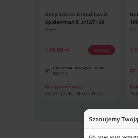
Buty adidas Grand Court
But
Spider-man K Jr IG7169
10
Dzieci
Dzie
169,99
zł
11
KUPUJĘ
DARMOWA DOSTAWA JUŻ OD
299,00 zł
Dostępne rozmiary:
Dos
36 , 37 1/3 , 38 , 38 2/3 , 39 1/3
19,5 
Szanujemy Twoją
Gdy przeglądasz naszą st