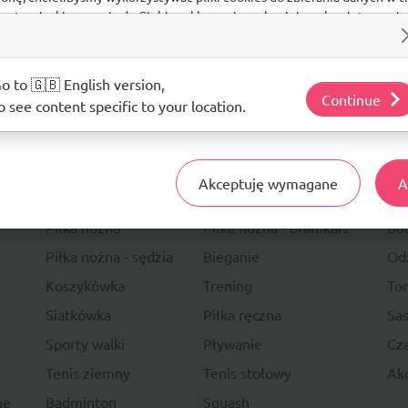
 na stronie, kierowania do Ciebie reklam w innych miejscach w interneci
ij poniżej, by wyrazić zgodę lub przejdź do ustawień, by dokonać szc
s.
j o plikach cookie i tym, jak wykorzystujemy Twoje dane, odwiedź nasz
o to 🇬🇧 English version,
Continue
o see content specific to your location.
14 DNI
NA ZWRO
Akceptuję wymagane
A
Sport
Li
Piłka nożna
Piłka nożna - bramkarz
Bu
Piłka nożna - sędzia
Bieganie
Od
Koszykówka
Trening
To
Siatkówka
Piłka ręczna
Sas
Sporty walki
Pływanie
Cza
Tenis ziemny
Tenis stołowy
Akc
ne
Badminton
Squash