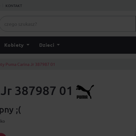
ł
KONTAKT
Kobiety
Dzieci
ty Puma Carina Jr 387987 01
 Jr 387987 01
ny ;(
lko