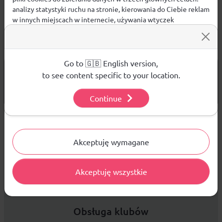
analizy statystyki ruchu na stronie, kierowania do Ciebie reklam
w innych miejscach w internecie, używania wtyczek
społecznościowych. Kliknij poniżej, by wyrazić zgodę lub
przejdź do ustawień, by dokonać szczegółowych wyborów
używanych plików cookies.
Aby dowiedzieć się więcej o plikach cookie i tym, jak
Go to 🇬🇧 English version,
od 299 PLN
DARMOWA WYSYŁKA
wykorzystujemy Twoje dane, odwiedź naszą
Polityką
to see content specific to your location.
Prywatności
.
14 DNI
NA ZWROT TOWARU
Continue
Ustawienia
Sprzedaż hurtowa
Akceptuję wymagane
Akceptuję wszystkie
Platforma B2B zapewnia profesjonalną obsługę biznesową i
najlepsze ceny dla odbiorców hurtowych.
Obsługa klubów