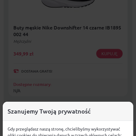
Buty męskie Nike Downshifter 14 czarne IB1895
002 44
Mężczyźni
349,99
zł
KUPUJĘ
DOSTAWA GRATIS!
Dostępne rozmiary:
N/A
Szanujemy Twoją prywatność
Gdy przeglądasz naszą stronę, chcielibyśmy wykorzystywać
pliki cookies do zbierania danych w trzech głównych celach: