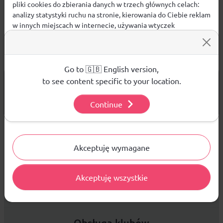
pliki cookies do zbierania danych w trzech głównych celach:
analizy statystyki ruchu na stronie, kierowania do Ciebie reklam
w innych miejscach w internecie, używania wtyczek
społecznościowych. Kliknij poniżej, by wyrazić zgodę lub
przejdź do ustawień, by dokonać szczegółowych wyborów
używanych plików cookies.
Aby dowiedzieć się więcej o plikach cookie i tym, jak
Go to 🇬🇧 English version,
wykorzystujemy Twoje dane, odwiedź naszą
Polityką
od 299 PLN
to see content specific to your location.
DARMOWA WYSYŁKA
Prywatności
.
14 DNI
NA ZWROT TOWARU
Continue
Ustawienia
Sprzedaż hurtowa
Akceptuję wymagane
Akceptuję wszystkie
Platforma B2B zapewnia profesjonalną obsługę biznesową i
najlepsze ceny dla odbiorców hurtowych.
Obsługa klubów