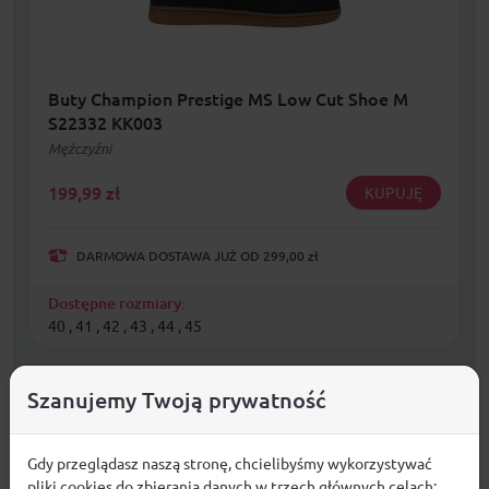
Buty Champion Prestige MS Low Cut Shoe M
S22332 KK003
Mężczyźni
199,99
zł
KUPUJĘ
DARMOWA DOSTAWA JUŻ OD 299,00 zł
Dostępne rozmiary:
40 , 41 , 42 , 43 , 44 , 45
Szanujemy Twoją prywatność
Gdy przeglądasz naszą stronę, chcielibyśmy wykorzystywać
pliki cookies do zbierania danych w trzech głównych celach: