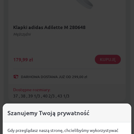
Klapki adidas Adilette M 280648
Mężczyźni
179,99
zł
KUPUJĘ
DARMOWA DOSTAWA JUŻ OD 299,00 zł
Dostępne rozmiary:
37 , 38 , 39 1/3 , 40 2/3 , 43 1/3
Szanujemy Twoją prywatność
Gdy przeglądasz naszą stronę, chcielibyśmy wykorzystywać