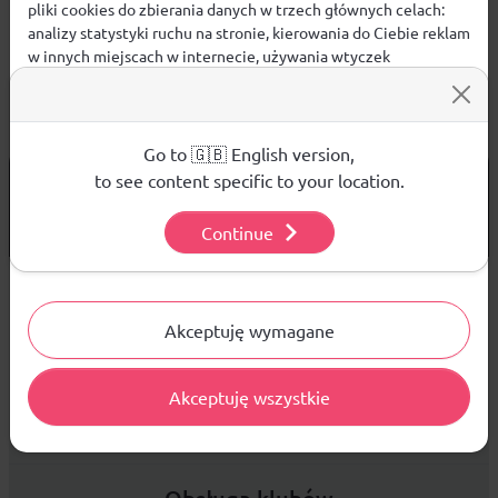
pliki cookies do zbierania danych w trzech głównych celach:
analizy statystyki ruchu na stronie, kierowania do Ciebie reklam
w innych miejscach w internecie, używania wtyczek
społecznościowych. Kliknij poniżej, by wyrazić zgodę lub
przejdź do ustawień, by dokonać szczegółowych wyborów
używanych plików cookies.
Aby dowiedzieć się więcej o plikach cookie i tym, jak
Go to 🇬🇧 English version,
wykorzystujemy Twoje dane, odwiedź naszą
Polityką
od 299 PLN
to see content specific to your location.
DARMOWA WYSYŁKA
Prywatności
.
14 DNI
NA ZWROT TOWARU
Continue
Ustawienia
Sprzedaż hurtowa
Akceptuję wymagane
Akceptuję wszystkie
Platforma B2B zapewnia profesjonalną obsługę biznesową i
najlepsze ceny dla odbiorców hurtowych.
Obsługa klubów