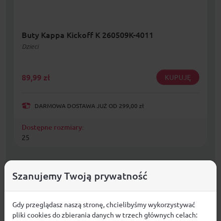
Buty Kappa Kickoff K 260509K-4011
Dzieci
89,99
zł
KUPUJĘ
DARMOWA DOSTAWA JUŻ OD 299,00 zł
Dostępne rozmiary:
25
Szanujemy Twoją prywatność
Gdy przeglądasz naszą stronę, chcielibyśmy wykorzystywać
pliki cookies do zbierania danych w trzech głównych celach: