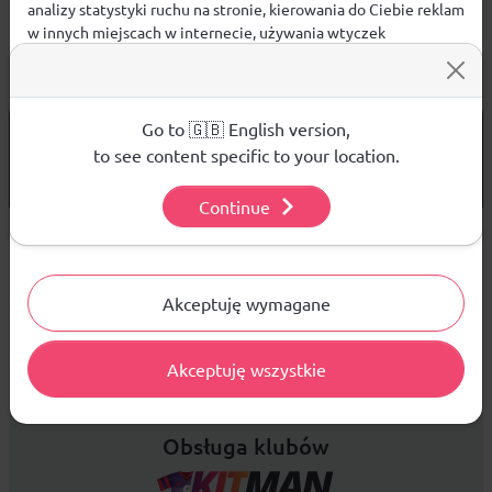
analizy statystyki ruchu na stronie, kierowania do Ciebie reklam
w innych miejscach w internecie, używania wtyczek
społecznościowych. Kliknij poniżej, by wyrazić zgodę lub
przejdź do ustawień, by dokonać szczegółowych wyborów
używanych plików cookies.
Aby dowiedzieć się więcej o plikach cookie i tym, jak
Go to 🇬🇧 English version,
od 299 PLN
DARMOWA WYSYŁKA
wykorzystujemy Twoje dane, odwiedź naszą
Polityką
to see content specific to your location.
14 DNI
Prywatności
.
NA ZWROT TOWARU
Continue
Ustawienia
Sprzedaż hurtowa
Akceptuję wymagane
Platforma B2B zapewnia profesjonalną obsługę biznesową i
Akceptuję wszystkie
najlepsze ceny dla odbiorców hurtowych.
Obsługa klubów