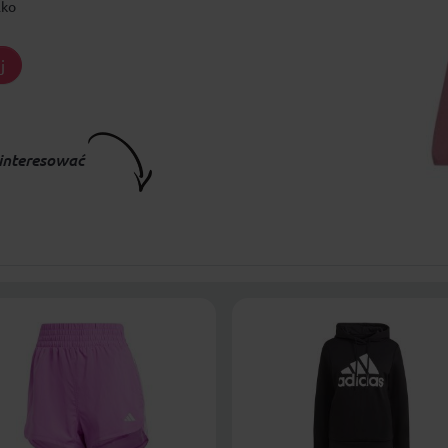
lko
j
interesować