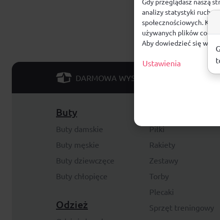
Gdy przeglądasz naszą st
analizy statystyki ruchu
społecznościowych. Klikn
używanych plików cookie
Aby dowiedzieć się więce
G
t
Ustawienia
od 299 PLN
DARMOWA WYSYŁKA
Buty
Akcesoria
Buty damskie
Piłki
Buty męskie
Rakiety
Buty dziewczęce
Zestawy
Buty chłopięce
Torby
Plecaki
Odzież
Sprzęt treningowy