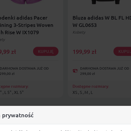
denki adidas Pacer
Bluza adidas W BL FL H
ining 3-Stripes Woven
W GL0653
h Rise W IX1079
Kobiety
ety
9,99
zł
199,99
zł
KUPUJĘ
KUPU
DARMOWA DOSTAWA JUŻ OD
DARMOWA DOSTAWA JUŻ OD
299,00 zł
299,00 zł
tępne rozmiary:
Dostępne rozmiary:
 , L 5" , XL 5"
XS , S , M , L
 prywatność