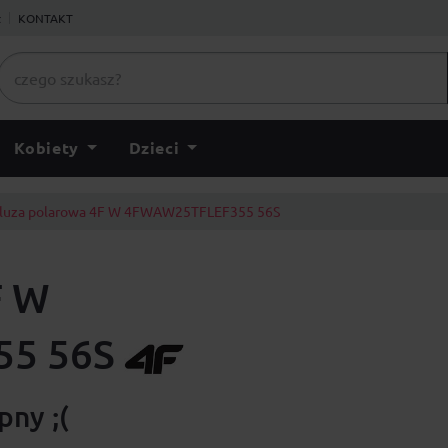
ł
KONTAKT
Kobiety
Dzieci
luza polarowa 4F W 4FWAW25TFLEF355 56S
F W
5 56S
ny ;(