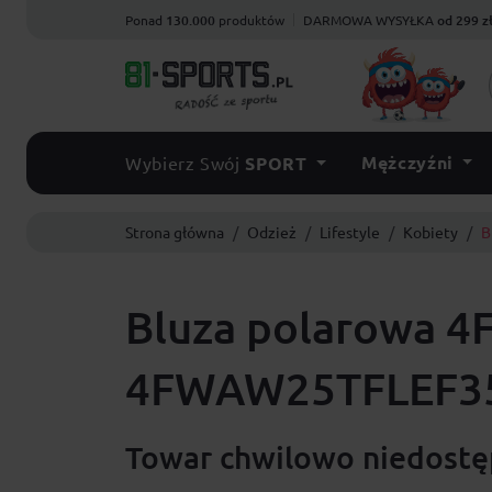
Ponad
130.000
produktów
DARMOWA WYSYŁKA
od 299 z
Mężczyźni
Wybierz Swój
SPORT
Strona główna
Odzież
Lifestyle
Kobiety
B
Bluza polarowa 4
4FWAW25TFLEF35
Towar chwilowo niedostęp