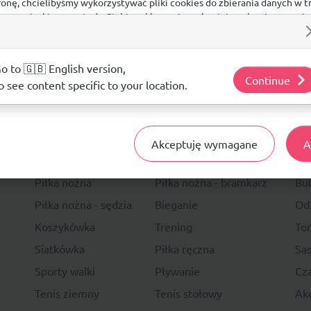
ronę, chcielibyśmy wykorzystywać pliki cookies do zbierania danych w t
 na stronie, kierowania do Ciebie reklam w innych miejscach w interneci
ij poniżej, by wyrazić zgodę lub przejdź do ustawień, by dokonać szc
s.
j o plikach cookie i tym, jak wykorzystujemy Twoje dane, odwiedź nasz
o to 🇬🇧 English version,
Continue
o see content specific to your location.
14 DNI
NA ZWRO
Akceptuję wymagane
A
Sport
Li
Piłka nożna
Piłka nożna - bramkarz
Bu
Piłka nożna - sędzia
Bieganie
Od
Koszykówka
Trening
To
Siatkówka
Piłka ręczna
Sas
Sporty walki
Pływanie
Cza
Tenis ziemny
Tenis stołowy
Akc