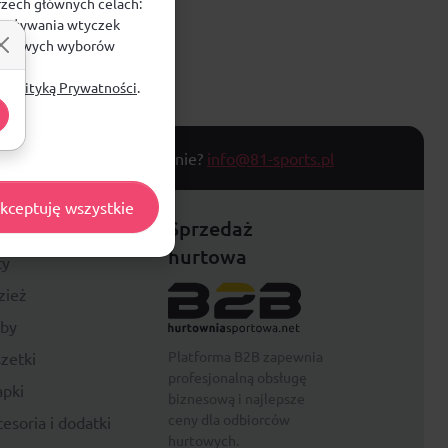
rzech głównych celach:
e, używania wtyczek
zegółowych wyborów
ą
Polityką Prywatności
.
T TOWARU
Masz pytanie?
info@81-sports.pl
kceptuję wszystkie
festyle
Sprzedaż
hurtowa
ty
zież
rby
Platforma B2B zapewnia
zetki
profesjonalną obsługę
pki
biznesową i najlepsze
ceny dla odbiorców
esoria i dodatki
hurtowych.