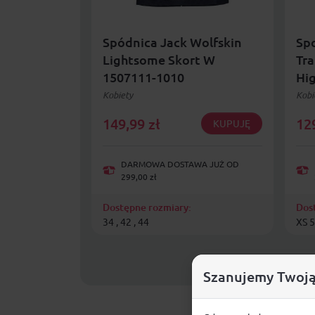
Spódnica Jack Wolfskin
Spo
Lightsome Skort W
Tra
1507111-1010
Hig
Kobiety
Kobi
149,99
zł
12
KUPUJĘ
DARMOWA DOSTAWA JUŻ OD
299,00 zł
Dostępne rozmiary:
Dos
34 , 42 , 44
XS 5"
Szanujemy Twoją