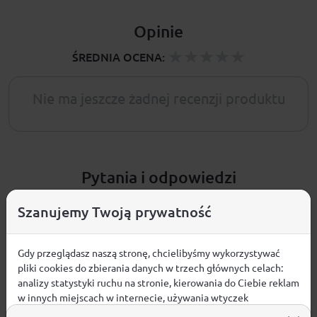
Opinie
ŚREDNIA OCENA:
Nie ma jeszcze żadnej recenzji produktu
Pytania i odpowiedzi
Szanujemy Twoją prywatność
Nie ma jeszcze pytań. Bądź pierwszy :)
ZADAJ PYTANIE
Gdy przeglądasz naszą stronę, chcielibyśmy wykorzystywać
pliki cookies do zbierania danych w trzech głównych celach:
analizy statystyki ruchu na stronie, kierowania do Ciebie reklam
w innych miejscach w internecie, używania wtyczek
społecznościowych. Kliknij poniżej, by wyrazić zgodę lub