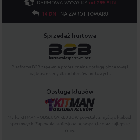
od 299 PLN
DARMOWA WYSYŁKA
14 DNI
NA ZWROT TOWARU
Sprzedaż hurtowa
Platforma B2B zapewnia profesjonalną obsługę biznesową i
najlepsze ceny dla odbiorców hurtowych.
Obsługa klubów
Marka KITMAN - OBSŁUGA KLUBÓW powstała z myślą o klubach
sportowych. Zapewnia profesjonalne wsparcie oraz najlepsze
ceny.