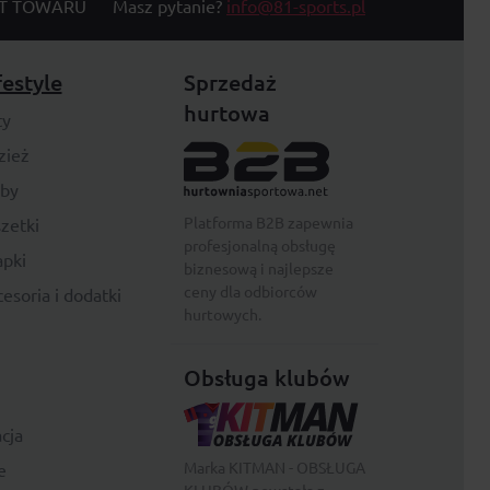
T TOWARU
Masz pytanie?
info@81-sports.pl
festyle
Sprzedaż
hurtowa
ty
zież
rby
Platforma B2B zapewnia
zetki
profesjonalną obsługę
pki
biznesową i najlepsze
ceny dla odbiorców
esoria i dodatki
hurtowych.
Obsługa klubów
cja
Marka KITMAN - OBSŁUGA
e