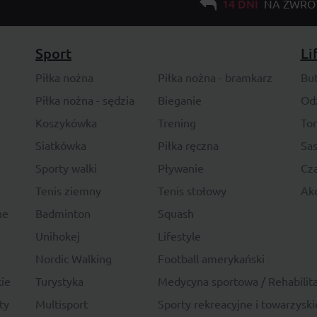
14 DNI
NA ZWRO
Sport
Li
Piłka nożna
Piłka nożna - bramkarz
Bu
Piłka nożna - sędzia
Bieganie
Od
Koszykówka
Trening
To
Siatkówka
Piłka ręczna
Sas
Sporty walki
Pływanie
Cza
Tenis ziemny
Tenis stołowy
Akc
ne
Badminton
Squash
Unihokej
Lifestyle
Nordic Walking
Football amerykański
ie
Turystyka
Medycyna sportowa / Rehabilita
ty
Multisport
Sporty rekreacyjne i towarzyski