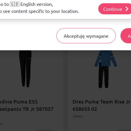
j o plikach cookie i tym, jak wykorzystujemy Twoje dane, odwiedź nasz
o to 🇬🇧 English version,
Continue
o see content specific to your location.
Akceptuję wymagane
A
odnie Puma ESS
Dres Puma Team Rise Jr
eatpants TR Jr 587037
658655 02
Dzieci
ci