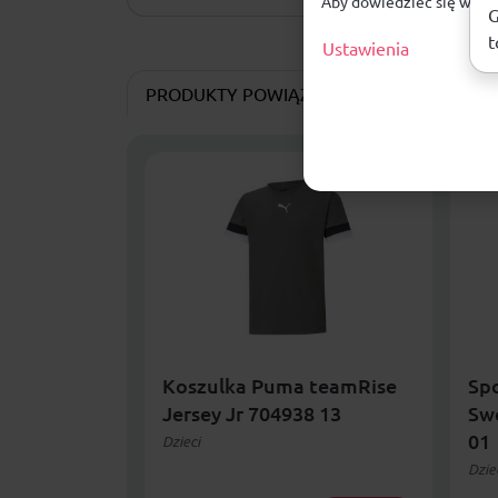
Aby dowiedzieć się więce
G
t
Ustawienia
PRODUKTY POWIĄZANE
Koszulka Puma teamRise
Sp
Jersey Jr 704938 13
Sw
01
Dzieci
Dzie