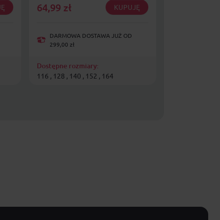
64,99
zł
43,99
zł
JĘ
KUPUJĘ
DARMOWA DOSTAWA JUŻ OD
DARMOWA D
299,00 zł
299,00 zł
Dostępne rozmiary:
Dostępne rozmi
116 , 128 , 140 , 152 , 164
116 cm