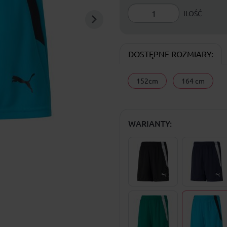
ILOŚĆ
DOSTĘPNE ROZMIARY:
152cm
164 cm
WARIANTY: