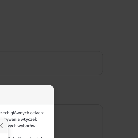
rzech głównych celach:
e, używania wtyczek
zegółowych wyborów