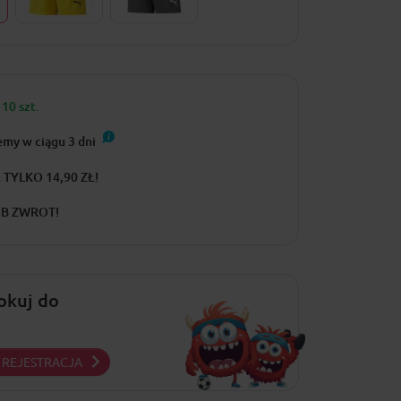
10 szt.
emy w ciągu
3
dni
TYLKO 14,90 ZŁ!
UB ZWROT!
lokuj do
REJESTRACJA