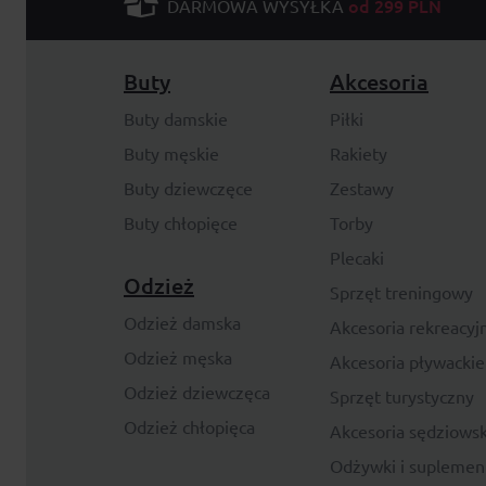
od 299 PLN
DARMOWA WYSYŁKA
Buty
Akcesoria
Buty damskie
Piłki
Buty męskie
Rakiety
Buty dziewczęce
Zestawy
Buty chłopięce
Torby
Plecaki
Odzież
Sprzęt treningowy
Odzież damska
Akcesoria rekreacyj
Odzież męska
Akcesoria pływackie
Odzież dziewczęca
Sprzęt turystyczny
Odzież chłopięca
Akcesoria sędziowsk
Odżywki i suplemen