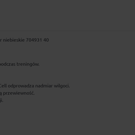
r niebieskie 704931 40
podczas treningów.
Cell odprowadza nadmiar wilgoci.
ną przewiewność.
i.