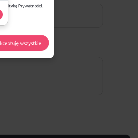
ą
Polityką Prywatności
.
kceptuję wszystkie