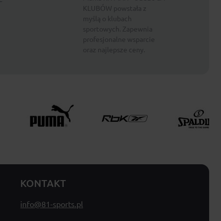
KLUBÓW powstała z
myślą o klubach
sportowych. Zapewnia
profesjonalne wsparcie
oraz najlepsze ceny.
KONTAKT
info@81-sports.pl