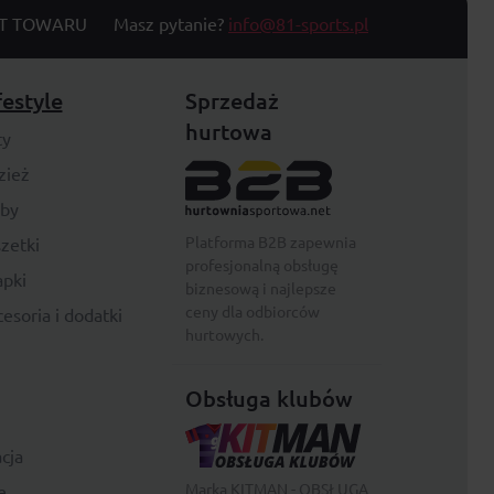
T TOWARU
Masz pytanie?
info@81-sports.pl
festyle
Sprzedaż
hurtowa
ty
zież
rby
Platforma B2B zapewnia
zetki
profesjonalną obsługę
pki
biznesową i najlepsze
ceny dla odbiorców
esoria i dodatki
hurtowych.
Obsługa klubów
cja
Marka KITMAN - OBSŁUGA
e