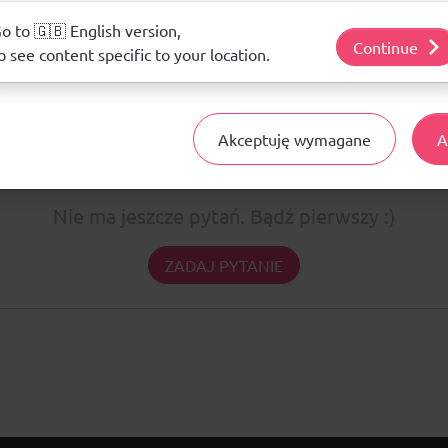
j o plikach cookie i tym, jak wykorzystujemy Twoje dane, odwiedź nasz
o to 🇬🇧 English version,
Nie ma jeszcze żadnej recenzji produktu
Continue
o see content specific to your location.
Akceptuję wymagane
A
Pytania i odpowiedzi
Nie ma jeszcze pytań. Bądź pierwszy :)
ZADAJ PYTANIE