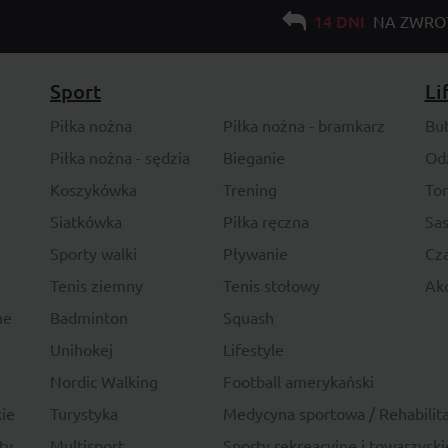
14 DNI
NA ZWRO
Sport
Li
Piłka nożna
Piłka nożna - bramkarz
Bu
Piłka nożna - sędzia
Bieganie
Od
Koszykówka
Trening
To
Siatkówka
Piłka ręczna
Sas
Sporty walki
Pływanie
Cza
Tenis ziemny
Tenis stołowy
Akc
ne
Badminton
Squash
Unihokej
Lifestyle
Nordic Walking
Football amerykański
ie
Turystyka
Medycyna sportowa / Rehabilita
ty
Multisport
Sporty rekreacyjne i towarzyski