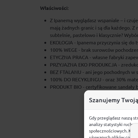
Właściwości:
Z Ipanemą wyglądasz wspaniale – i czujes
mają żadnych granic i są dla każdego. Z
subtelnie, pastelowo i klasycznie? Wybór
EKOLOGIA - Ipanema przyczynia się do 
100% WEGE - brak surowców pochodzen
ETYCZNA PRACA - własne fabryki zapewn
PRZYJAZNA EKO PRODUKCJA - zredukowan
BEZ FTALANU - ani jego pochodnych w s
100% DO RECYKLINGU - oraz 30% materi
PRODUKT BIO - certyfikowane sandały 
Szanujemy Twoją
Gdy przeglądasz naszą st
analizy statystyki ruchu
społecznościowych. Klikn
używanych plików cookie