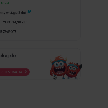
10 szt.
emy w ciągu
3
dni
TYLKO 14,90 ZŁ!
UB ZWROT!
lokuj do
REJESTRACJA