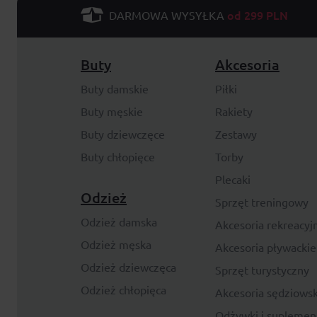
od 299 PLN
DARMOWA WYSYŁKA
Buty
Akcesoria
Buty damskie
Piłki
Buty męskie
Rakiety
Buty dziewczęce
Zestawy
Buty chłopięce
Torby
Plecaki
Odzież
Sprzęt treningowy
Odzież damska
Akcesoria rekreacyj
Odzież męska
Akcesoria pływackie
Odzież dziewczęca
Sprzęt turystyczny
Odzież chłopięca
Akcesoria sędziowsk
Odżywki i suplemen