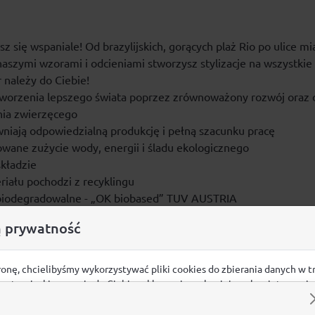
z się wspaniale! Od brazylijskich, gorących plaż Rio po ulice m
 naszymi wzorami i odcieniami stworzysz stylizacje na wszystkie
 należy do Ciebie!
tworzenia lepszego świata poprzez zrównoważony rozwój oraz 
ia zwierzęcego
iają odpowiedzialną produkcję i pełną szacunku pracę
e zużycie wody, energii i śladu ekologicznego
kładzie
ału pochodzi z recyklingu
biodegradowalne - „OK biobased” TUV AUSTRIA
 prywatność
ronę, chcielibyśmy wykorzystywać pliki cookies do zbierania danych w t
Opinie
 na stronie, kierowania do Ciebie reklam w innych miejscach w interneci
ij poniżej, by wyrazić zgodę lub przejdź do ustawień, by dokonać szc
ŚREDNIA OCENA:
s.