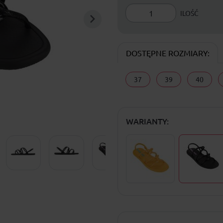
ILOŚĆ
DOSTĘPNE ROZMIARY:
37
39
40
WARIANTY: