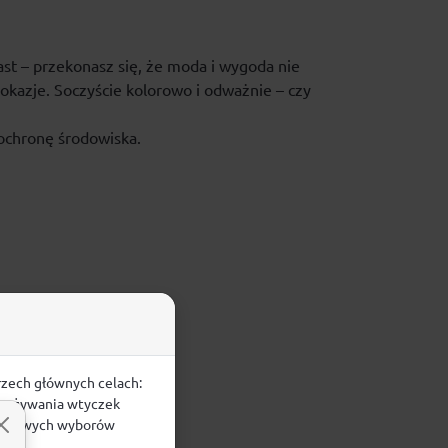
iast – przekonasz się, że moda i wygoda nie
 okazje. Soczyście kolorowo i odważnie – czy
ochronę środowiska.
rzech głównych celach:
e, używania wtyczek
zegółowych wyborów