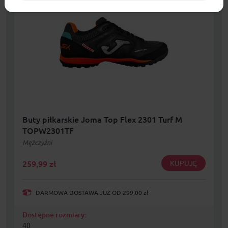
Buty piłkarskie Joma Top Flex 2301 Turf M
TOPW2301TF
Mężczyźni
259,99
zł
KUPUJĘ
DARMOWA DOSTAWA JUŻ OD 299,00 zł
Dostępne rozmiary:
40