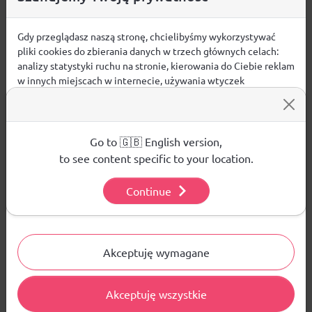
Gdy przeglądasz naszą stronę, chcielibyśmy wykorzystywać
pliki cookies do zbierania danych w trzech głównych celach:
Pytania i odpowiedzi
analizy statystyki ruchu na stronie, kierowania do Ciebie reklam
w innych miejscach w internecie, używania wtyczek
społecznościowych. Kliknij poniżej, by wyrazić zgodę lub
Nie ma jeszcze pytań. Bądź pierwszy :)
przejdź do ustawień, by dokonać szczegółowych wyborów
używanych plików cookies.
ZADAJ PYTANIE
Aby dowiedzieć się więcej o plikach cookie i tym, jak
Go to 🇬🇧 English version,
wykorzystujemy Twoje dane, odwiedź naszą
Polityką
to see content specific to your location.
Prywatności
.
Continue
Ustawienia
PRODUKTY POWIĄZANE
WYPRZEDAŻE W DZIALE
NOWOŚCI W DZIALE
Akceptuję wymagane
Akceptuję wszystkie