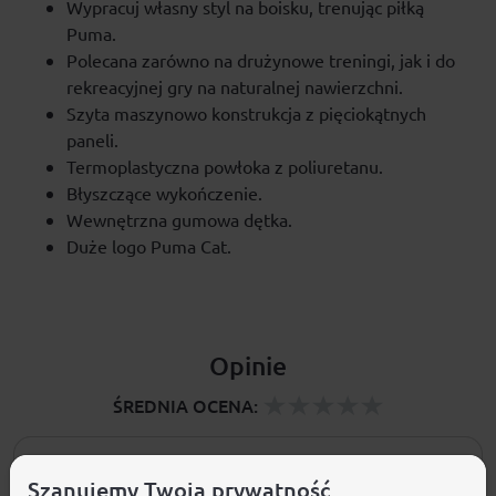
Wypracuj własny styl na boisku, trenując piłką
Puma.
Polecana zarówno na drużynowe treningi, jak i do
rekreacyjnej gry na naturalnej nawierzchni.
Szyta maszynowo konstrukcja z pięciokątnych
paneli.
Termoplastyczna powłoka z poliuretanu.
Błyszczące wykończenie.
Wewnętrzna gumowa dętka.
Duże logo Puma Cat.
Opinie
ŚREDNIA OCENA:
Nie ma jeszcze żadnej recenzji produktu
Szanujemy Twoją prywatność