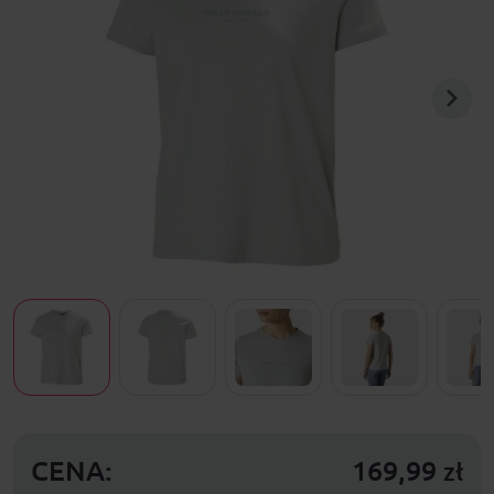
CENA:
169,99
zł