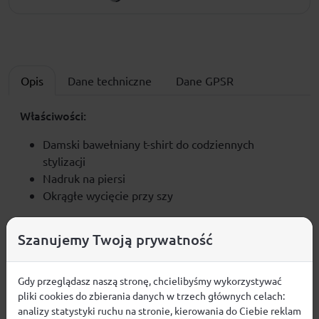
Opis
Dane techniczne
Dane GPSR
Właściwości:
Damski bawełniany t-shirt do codziennych
stylizacji
Nadruk na piersi
Okrągłe wycięcie przy szy
iMateriał:
Szanujemy Twoją prywatność
Materiał zewnętrzny: 100% bawełna
Gdy przeglądasz naszą stronę, chcielibyśmy wykorzystywać
pliki cookies do zbierania danych w trzech głównych celach:
analizy statystyki ruchu na stronie, kierowania do Ciebie reklam