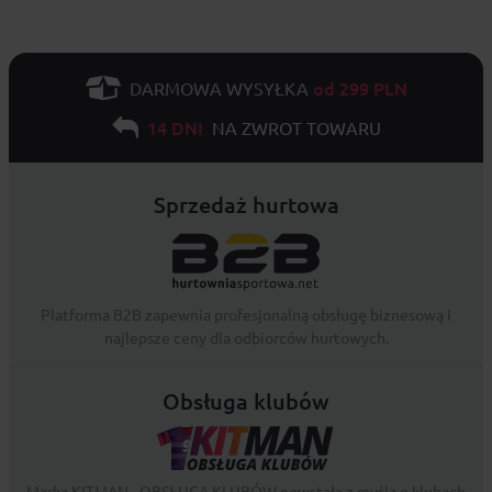
od 299 PLN
DARMOWA WYSYŁKA
14 DNI
NA ZWROT TOWARU
Sprzedaż hurtowa
Platforma B2B zapewnia profesjonalną obsługę biznesową i
najlepsze ceny dla odbiorców hurtowych.
Obsługa klubów
Marka KITMAN - OBSŁUGA KLUBÓW powstała z myślą o klubach