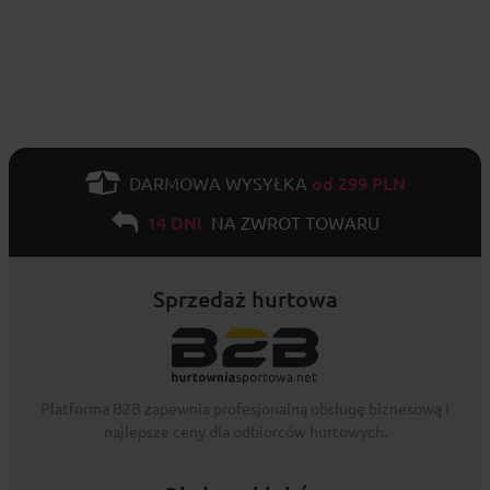
od 299 PLN
DARMOWA WYSYŁKA
14 DNI
NA ZWROT TOWARU
Sprzedaż hurtowa
Platforma B2B zapewnia profesjonalną obsługę biznesową i
najlepsze ceny dla odbiorców hurtowych.