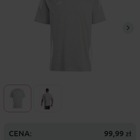
CENA:
99,99
zł