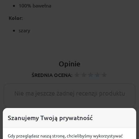
100% bawełna
Kolor:
szary
Opinie
ŚREDNIA OCENA:
Nie ma jeszcze żadnej recenzji produktu
Szanujemy Twoją prywatność
Pytania i odpowiedzi
Gdy przeglądasz naszą stronę, chcielibyśmy wykorzystywać