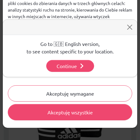
pliki cookies do zbierania danych w trzech głównych celach:
Nie ma jeszcze pytań. Bądź pierwszy :)
analizy statystyki ruchu na stronie, kierowania do Ciebie reklam
w innych miejscach w internecie, używania wtyczek
ZADAJ PYTANIE
społecznościowych. Kliknij poniżej, by wyrazić zgodę lub
przejdź do ustawień, by dokonać szczegółowych wyborów
używanych plików cookies.
Aby dowiedzieć się więcej o plikach cookie i tym, jak
Go to 🇬🇧 English version,
wykorzystujemy Twoje dane, odwiedź naszą
Polityką
to see content specific to your location.
Prywatności
.
PRODUKTY POWIĄZANE
Continue
Ustawienia
WYPRZEDAŻE W DZIALE
NOWOŚCI W DZIALE
Akceptuję wymagane
Akceptuję wszystkie