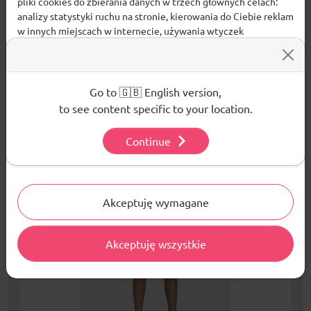
pliki cookies do zbierania danych w trzech głównych celach:
analizy statystyki ruchu na stronie, kierowania do Ciebie reklam
w innych miejscach w internecie, używania wtyczek
ZADAJ PYTANIE
społecznościowych. Kliknij poniżej, by wyrazić zgodę lub
przejdź do ustawień, by dokonać szczegółowych wyborów
używanych plików cookies.
Aby dowiedzieć się więcej o plikach cookie i tym, jak
Go to 🇬🇧 English version,
wykorzystujemy Twoje dane, odwiedź naszą
Polityką
to see content specific to your location.
PRODUKTY POWIĄZANE
Prywatności
.
WYPRZEDAŻE W DZIALE
NOWOŚCI W DZIALE
Continue
Ustawienia
Akceptuję wymagane
Akceptuję wszystkie