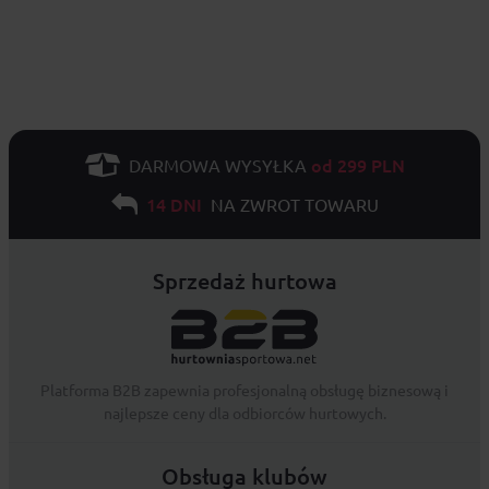
od 299 PLN
DARMOWA WYSYŁKA
14 DNI
NA ZWROT TOWARU
Sprzedaż hurtowa
Platforma B2B zapewnia profesjonalną obsługę biznesową i
najlepsze ceny dla odbiorców hurtowych.
Obsługa klubów