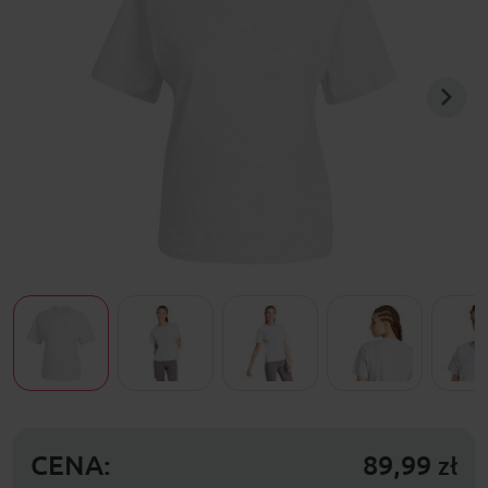
CENA:
89,99
zł