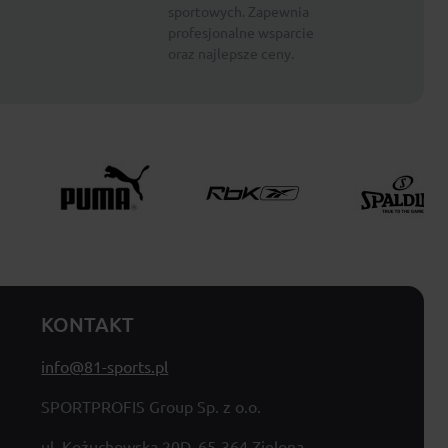
sportowych. Zapewnia
profesjonalne wsparcie
oraz najlepsze ceny.
KONTAKT
info@81-sports.pl
SPORTPROFIS Group Sp. z o.o.
ul. Kożuchowska 20D, 65-364 Zielona