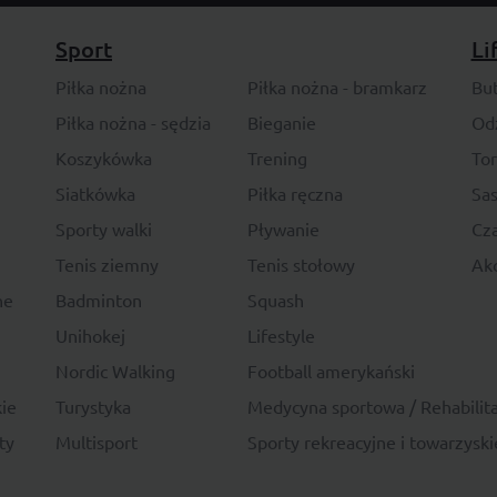
Sport
Li
Piłka nożna
Piłka nożna - bramkarz
Bu
Piłka nożna - sędzia
Bieganie
Od
Koszykówka
Trening
To
Siatkówka
Piłka ręczna
Sas
Sporty walki
Pływanie
Cza
Tenis ziemny
Tenis stołowy
Akc
ne
Badminton
Squash
Unihokej
Lifestyle
Nordic Walking
Football amerykański
ie
Turystyka
Medycyna sportowa / Rehabilita
ty
Multisport
Sporty rekreacyjne i towarzyski