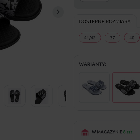
DOSTĘPNE ROZMIARY:
41/42
37
40
WARIANTY:
W MAGAZYNIE
8 szt.