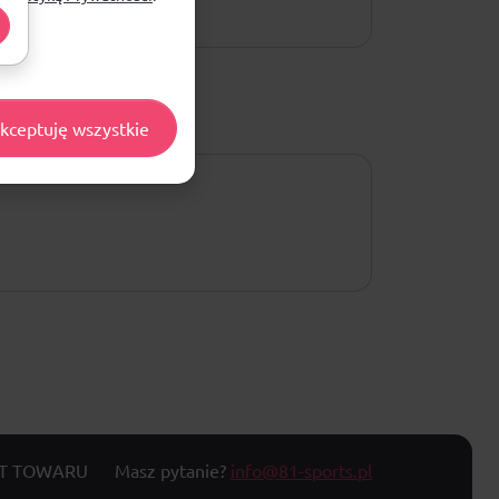
kceptuję wszystkie
T TOWARU
Masz pytanie?
info@81-sports.pl