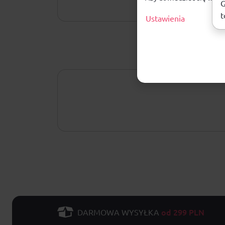
G
t
Ustawienia
od 299 PLN
DARMOWA WYSYŁKA