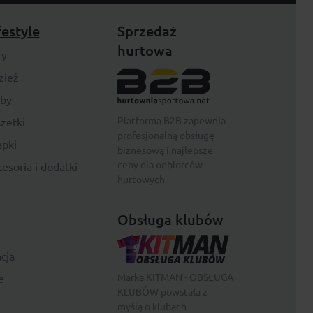
festyle
Sprzedaż
hurtowa
ty
zież
rby
Platforma B2B zapewnia
zetki
profesjonalną obsługę
pki
biznesową i najlepsze
ceny dla odbiorców
esoria i dodatki
hurtowych.
Obsługa klubów
cja
Marka KITMAN - OBSŁUGA
e
KLUBÓW powstała z
myślą o klubach