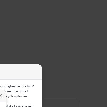
rzech głównych celach:
e, używania wtyczek
zegółowych wyborów
ą
Polityką Prywatności
.