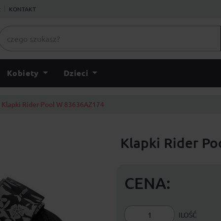
ł
KONTAKT
Kobiety
Dzieci
Klapki Rider Pool W 83636AZ174
Klapki Rider P
CENA:
ILOŚĆ