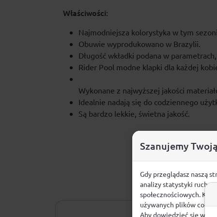
Właściwości:
Najmodniejsza kolorystyka w tym sezon
Obuwie wyprodukowano w Brazylii.
Długość wkładki podana w parametrach, 
Rider Pool modne klapki dla każdej kobi
Wykonane z najwyższej jakości materiał
Idealnie nadają się do codziennego użyt
Są bardzo lekkie, świetna jakość.
Szanujemy Twoją
Gdy przeglądasz naszą st
analizy statystyki ruchu
społecznościowych. Klikn
używanych plików cookie
Aby dowiedzieć się więce