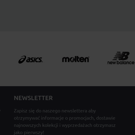
NEWSLETTER
y
Zapisz się do naszego newslettera aby
otrzymywać informacje o promocjach, dostawie
najnowszych kolekcji i wyprzedażach otrzymasz
jako pierwszy!