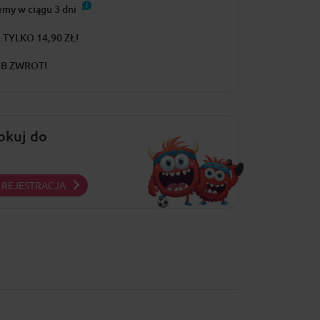
emy w ciągu
3
dni
TYLKO 14,90 ZŁ!
UB ZWROT!
lokuj do
REJESTRACJA