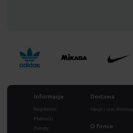
Informacje
Dostawa
Regulamin
Opcje i czas dostaw
Płatności
O firmie
Zwroty