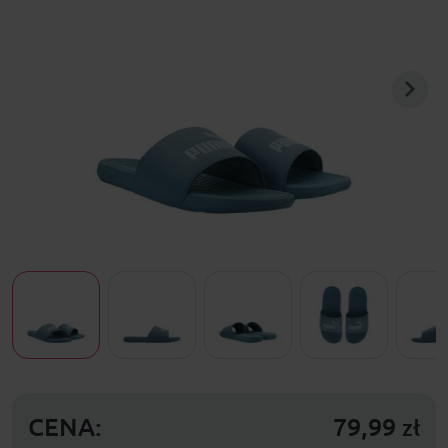
CENA:
79,99
zł