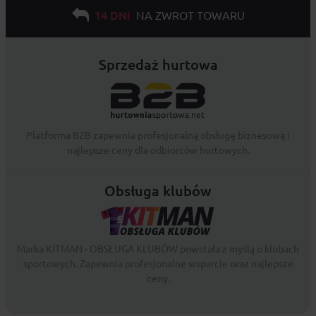
14 DNI
NA ZWROT TOWARU
Sprzedaż hurtowa
Platforma B2B zapewnia profesjonalną obsługę biznesową i
najlepsze ceny dla odbiorców hurtowych.
Obsługa klubów
Marka KITMAN - OBSŁUGA KLUBÓW powstała z myślą o klubach
sportowych. Zapewnia profesjonalne wsparcie oraz najlepsze
ceny.