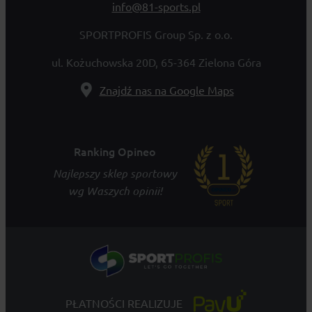
info@81-sports.pl
SPORTPROFIS Group Sp. z o.o.
ul. Kożuchowska 20D, 65-364 Zielona Góra
Znajdź nas na Google Maps
Ranking Opineo
Najlepszy sklep sportowy
wg Waszych opinii!
PŁATNOŚCI REALIZUJE