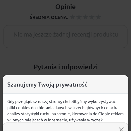
Opinie
ŚREDNIA OCENA:
Nie ma jeszcze żadnej recenzji produktu
Pytania i odpowiedzi
Nie ma jeszcze pytań. Bądź pierwszy :)
Szanujemy Twoją prywatność
ZADAJ PYTANIE
Gdy przeglądasz naszą stronę, chcielibyśmy wykorzystywać
pliki cookies do zbierania danych w trzech głównych celach:
analizy statystyki ruchu na stronie, kierowania do Ciebie reklam
w innych miejscach w internecie, używania wtyczek
społecznościowych. Kliknij poniżej, by wyrazić zgodę lub
PRODUKTY POWIĄZANE