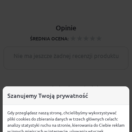
Opinie
ŚREDNIA OCENA:
Nie ma jeszcze żadnej recenzji produktu
Pytania i odpowiedzi
Szanujemy Twoją prywatność
Nie ma jeszcze pytań. Bądź pierwszy :)
Gdy przeglądasz naszą stronę, chcielibyśmy wykorzystywać
pliki cookies do zbierania danych w trzech głównych celach:
ZADAJ PYTANIE
analizy statystyki ruchu na stronie, kierowania do Ciebie reklam
w innych miejscach w internecie, używania wtyczek