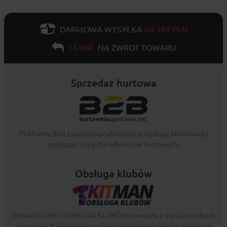
od 299 PLN
DARMOWA WYSYŁKA
14 DNI
NA ZWROT TOWARU
Sprzedaż hurtowa
Platforma B2B zapewnia profesjonalną obsługę biznesową i
najlepsze ceny dla odbiorców hurtowych.
Obsługa klubów
Marka KITMAN - OBSŁUGA KLUBÓW powstała z myślą o klubach
sportowych. Zapewnia profesjonalne wsparcie oraz najlepsze