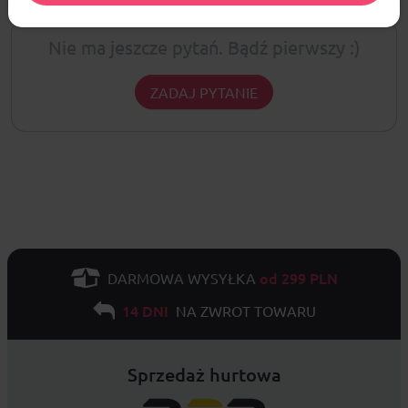
Nie ma jeszcze pytań. Bądź pierwszy :)
ZADAJ PYTANIE
od 299 PLN
DARMOWA WYSYŁKA
14 DNI
NA ZWROT TOWARU
Sprzedaż hurtowa