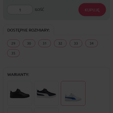
KUPUJĘ
ILOŚĆ
DOSTĘPNE ROZMIARY:
29
30
31
32
33
34
35
WARIANTY: