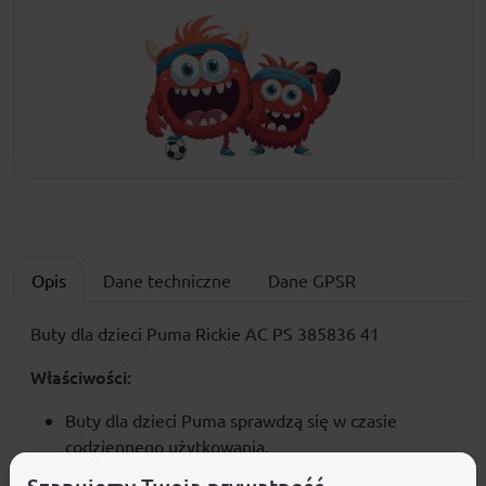
Opis
Dane techniczne
Dane GPSR
Buty dla dzieci Puma Rickie AC PS 385836 41
Właściwości:
Buty dla dzieci Puma sprawdzą się w czasie
codziennego użytkowania.
Konstrukcja ze skóry ekologicznej.