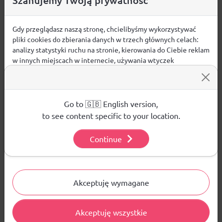
Szanujemy Twoją prywatność
Perforacje w przedniej części.
Miękka, tekstylna wyściółka i wkładka z pianki.
Gdy przeglądasz naszą stronę, chcielibyśmy wykorzystywać
Elastyczne gumki przypominające sznurowadła.
pliki cookies do zbierania danych w trzech głównych celach:
Dodatkowy pasek na rzep.
analizy statystyki ruchu na stronie, kierowania do Ciebie reklam
Gumowa podeszwa z systemem non marking
w innych miejscach w internecie, używania wtyczek
zapobiega powstawaniu śladów na podłodze.
społecznościowych. Kliknij poniżej, by wyrazić zgodę lub
przejdź do ustawień, by dokonać szczegółowych wyborów
używanych plików cookies.
Aby dowiedzieć się więcej o plikach cookie i tym, jak
Go to 🇬🇧 English version,
wykorzystujemy Twoje dane, odwiedź naszą
Polityką
to see content specific to your location.
Opinie
Prywatności
.
ŚREDNIA OCENA:
Continue
Ustawienia
Nie ma jeszcze żadnej recenzji produktu
Akceptuję wymagane
Akceptuję wszystkie
Pytania i odpowiedzi