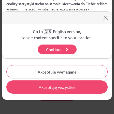
analizy statystyki ruchu na stronie, kierowania do Ciebie reklam
w innych miejscach w internecie, używania wtyczek
społecznościowych. Kliknij poniżej, by wyrazić zgodę lub
Opinie
przejdź do ustawień, by dokonać szczegółowych wyborów
używanych plików cookies.
ŚREDNIA OCENA:
Aby dowiedzieć się więcej o plikach cookie i tym, jak
Go to 🇬🇧 English version,
wykorzystujemy Twoje dane, odwiedź naszą
Polityką
to see content specific to your location.
Nie ma jeszcze żadnej recenzji produktu
Prywatności
.
Continue
Ustawienia
Pytania i odpowiedzi
Akceptuję wymagane
Nie ma jeszcze pytań. Bądź pierwszy :)
Akceptuję wszystkie
ZADAJ PYTANIE