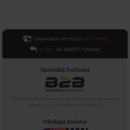
od 299 PLN
DARMOWA WYSYŁKA
14 DNI
NA ZWROT TOWARU
Sprzedaż hurtowa
Platforma B2B zapewnia profesjonalną obsługę biznesową i
najlepsze ceny dla odbiorców hurtowych.
Obsługa klubów