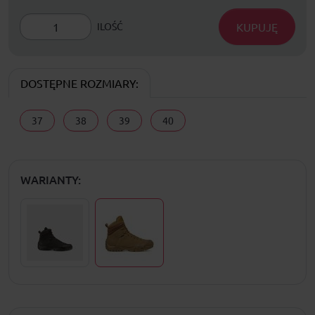
KUPUJĘ
ILOŚĆ
DOSTĘPNE ROZMIARY:
37
38
39
40
WARIANTY: