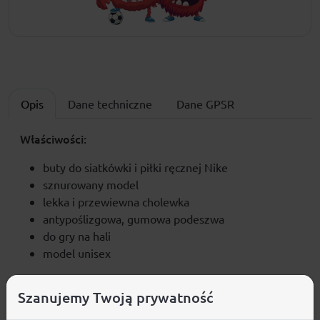
Opis
Dane techniczne
Dane GPSR
Właściwości:
buty do siatkówki i piłki ręcznej Nike
sznurowany model
lekka i przewiewna cholewka
antypoślizgowa, gumowa podeszwa
do gry na hali
model unisex
Materiał:
Szanujemy Twoją prywatność
syntetyczny, tkanina