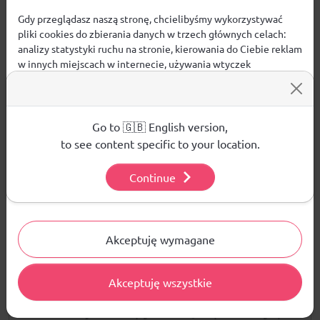
Kolor:
Gdy przeglądasz naszą stronę, chcielibyśmy wykorzystywać
pliki cookies do zbierania danych w trzech głównych celach:
biały
analizy statystyki ruchu na stronie, kierowania do Ciebie reklam
w innych miejscach w internecie, używania wtyczek
społecznościowych. Kliknij poniżej, by wyrazić zgodę lub
przejdź do ustawień, by dokonać szczegółowych wyborów
używanych plików cookies.
Opinie
Aby dowiedzieć się więcej o plikach cookie i tym, jak
Go to 🇬🇧 English version,
wykorzystujemy Twoje dane, odwiedź naszą
Polityką
to see content specific to your location.
ŚREDNIA OCENA:
Prywatności
.
Continue
Ustawienia
Nie ma jeszcze żadnej recenzji produktu
Akceptuję wymagane
Pytania i odpowiedzi
Akceptuję wszystkie
Nie ma jeszcze pytań. Bądź pierwszy :)