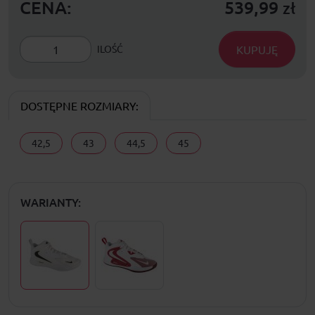
CENA:
539,99
zł
KUPUJĘ
ILOŚĆ
DOSTĘPNE ROZMIARY:
42,5
43
44,5
45
WARIANTY: