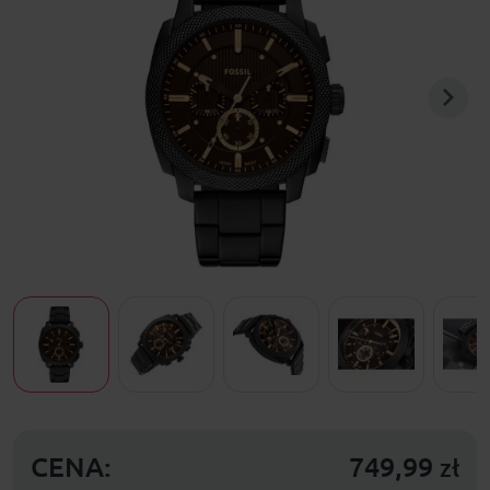
CENA:
749,99
zł