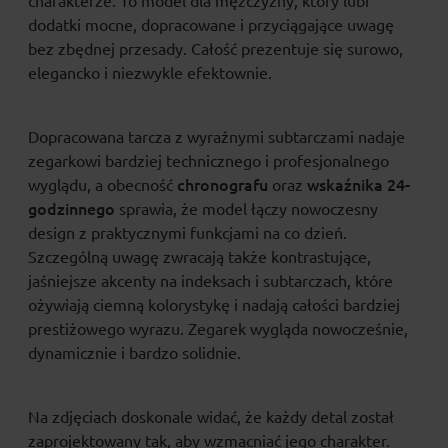
charakterze. To model dla mężczyzny, który lubi
dodatki mocne, dopracowane i przyciągające uwagę
bez zbędnej przesady. Całość prezentuje się surowo,
elegancko i niezwykle efektownie.
Dopracowana tarcza z wyraźnymi subtarczami nadaje
zegarkowi bardziej technicznego i profesjonalnego
chronografu
wskaźnika 24-
wyglądu, a obecność
oraz
godzinnego
sprawia, że model łączy nowoczesny
design z praktycznymi funkcjami na co dzień.
Szczególną uwagę zwracają także kontrastujące,
jaśniejsze akcenty na indeksach i subtarczach, które
ożywiają ciemną kolorystykę i nadają całości bardziej
prestiżowego wyrazu. Zegarek wygląda nowocześnie,
dynamicznie i bardzo solidnie.
Na zdjęciach doskonale widać, że każdy detal został
zaprojektowany tak, aby wzmacniać jego charakter.