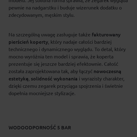
modelu. Jej solidna forma sprawia, że zegarek wygląda
pewnie na nadgarstku i buduje wizerunek dodatku o
zdecydowanym, męskim stylu.
fakturowany
Na szczególną uwagę zasługuje także
pierścień koperty
, który nadaje całości bardziej
technicznego i dynamicznego wyglądu. To detal, który
mocno wyróżnia ten model i sprawia, że koperta
prezentuje się jeszcze bardziej efektownie. Całość
nowoczesną
została zaprojektowana tak, aby łączyć
estetykę
solidność wykonania
,
i wyrazisty charakter,
dzięki czemu zegarek przyciąga spojrzenia i świetnie
dopełnia mocniejsze stylizacje.
WODOODPORNOŚĆ 5 BAR