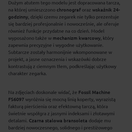
Dużym atutem tego modelu jest dopracowana tarcza,
chronograf
wskaźnik 24-
na której umieszczono
oraz
godzinny
, dzięki czemu zegarek nie tylko prezentuje
się bardziej profesjonalnie i nowocześnie, ale oferuje
również funkcje przydatne na co dzień. Model
mechanizm kwarcowy
wyposażono także w
, który
zapewnia precyzyjne i wygodne użytkowanie.
Subtarcze zostały harmonijnie wkomponowane w
projekt, a jasne oznaczenia i wskazówki dobrze
kontrastują z ciemnym tłem, podkreślając użytkowy
charakter zegarka.
Fossil Machine
Na zdjęciach doskonale widać, że
FS6097
wyróżnia się mocną linią koperty, wyrazistą
fakturą pierścienia oraz efektowną tarczą, która
świetnie współgra z jasnymi indeksami i złotawymi
Czarna stalowa bransoleta
detalami.
dodaje mu
bardziej nowoczesnego, solidnego i prestiżowego