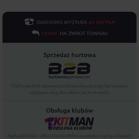
od 299 PLN
DARMOWA WYSYŁKA
14 DNI
NA ZWROT TOWARU
Sprzedaż hurtowa
Platforma B2B zapewnia profesjonalną obsługę biznesową i
najlepsze ceny dla odbiorców hurtowych.
Obsługa klubów
Marka KITMAN - OBSŁUGA KLUBÓW powstała z myślą o klubach