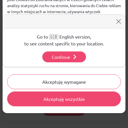
analizy statystyki ruchu na stronie, kierowania do Ciebie reklam
w innych miejscach w internecie, używania wtyczek
społecznościowych. Kliknij poniżej, by wyrazić zgodę lub
Opinie
przejdź do ustawień, by dokonać szczegółowych wyborów
używanych plików cookies.
ŚREDNIA OCENA:
Aby dowiedzieć się więcej o plikach cookie i tym, jak
Go to 🇬🇧 English version,
wykorzystujemy Twoje dane, odwiedź naszą
Polityką
to see content specific to your location.
Prywatności
.
Nie ma jeszcze żadnej recenzji produktu
Continue
Ustawienia
Pytania i odpowiedzi
Akceptuję wymagane
Nie ma jeszcze pytań. Bądź pierwszy :)
Akceptuję wszystkie
ZADAJ PYTANIE