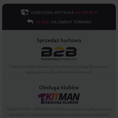
od 299 PLN
DARMOWA WYSYŁKA
14 DNI
NA ZWROT TOWARU
Sprzedaż hurtowa
Platforma B2B zapewnia profesjonalną obsługę biznesową i
najlepsze ceny dla odbiorców hurtowych.
Obsługa klubów
Marka KITMAN - OBSŁUGA KLUBÓW powstała z myślą o klubach
sportowych. Zapewnia profesjonalne wsparcie oraz najlepsze