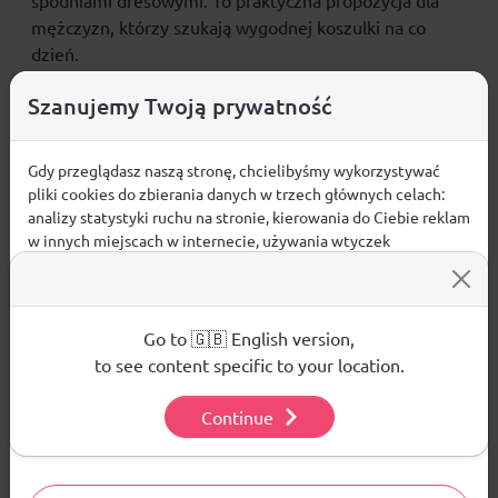
spodniami dresowymi. To praktyczna propozycja dla
mężczyzn, którzy szukają wygodnej koszulki
na co
dzień
.
CECHY PRODUKTU
Szanujemy Twoją prywatność
grubsza, bawełniana dzianina
zapewnia trwałość i
komfort codziennego noszenia
Gdy przeglądasz naszą stronę, chcielibyśmy wykorzystywać
pliki cookies do zbierania danych w trzech głównych celach:
krój regular
wygodnie dopasowuje się do sylwetki
analizy statystyki ruchu na stronie, kierowania do Ciebie reklam
okrągły dekolt
nadaje koszulce klasyczne
w innych miejscach w internecie, używania wtyczek
wykończenie
społecznościowych. Kliknij poniżej, by wyrazić zgodę lub
standardowa długość
dobrze układa się na
przejdź do ustawień, by dokonać szczegółowych wyborów
sylwetce
używanych plików cookies.
bez kieszeni
– prosty i uniwersalny fason
Aby dowiedzieć się więcej o plikach cookie i tym, jak
Go to 🇬🇧 English version,
materiał główny:
bawełna 100%
wykorzystujemy Twoje dane, odwiedź naszą
Polityką
to see content specific to your location.
Prywatności
.
Continue
Ustawienia
Opinie