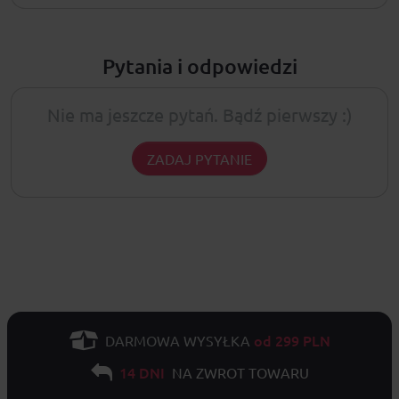
Pytania i odpowiedzi
Nie ma jeszcze pytań. Bądź pierwszy :)
ZADAJ PYTANIE
od 299 PLN
DARMOWA WYSYŁKA
14 DNI
NA ZWROT TOWARU