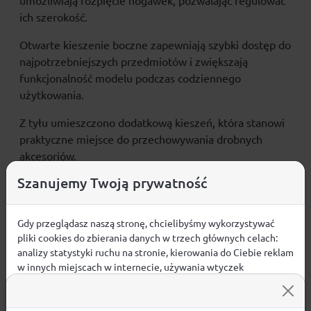
umożliwiają rozpięcie nogawek, pozwalając regulować
ich szerokość.
Otwarte kieszenie boczne zapewniają szybki dostęp do
najpotrzebniejszych przedmiotów i zwiększają
funkcjonalność modelu podczas codziennego
użytkowania.
Z tyłu umieszczono dodatkową kieszeń, która stanowi
praktyczne miejsce do przechowywania drobnych
akcesoriów.
Szanujemy Twoją prywatność
Całość uzupełniają charakterystyczne logotypy Jordan,
podkreślające autentyczność produktu.
Gdy przeglądasz naszą stronę, chcielibyśmy wykorzystywać
Czarna kolorystyka doskonale komponują się zarówno
pliki cookies do zbierania danych w trzech głównych celach:
ze sportowymi, jak i casualowymi elementami
analizy statystyki ruchu na stronie, kierowania do Ciebie reklam
garderoby.
w innych miejscach w internecie, używania wtyczek
społecznościowych. Kliknij poniżej, by wyrazić zgodę lub
Specyfikacja:
przejdź do ustawień, by dokonać szczegółowych wyborów
używanych plików cookies.