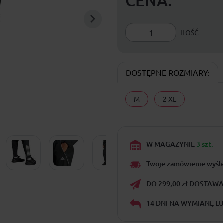
CENA:
ILOŚĆ
DOSTĘPNE ROZMIARY:
M
2 XL
W MAGAZYNIE
3 szt.
Twoje zamówienie wyśl
DO 299,00 zł DOSTAWA 
14 DNI NA WYMIANĘ L