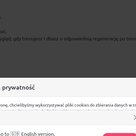
.
oć.
ląd, gdy trenujesz i dbasz o odpowiednią regenerację po tren
 prywatność
Opinie
ronę, chcielibyśmy wykorzystywać pliki cookies do zbierania danych w t
ŚREDNIA OCENA:
 na stronie, kierowania do Ciebie reklam w innych miejscach w interneci
ij poniżej, by wyrazić zgodę lub przejdź do ustawień, by dokonać szc
s.
Nie ma jeszcze żadnej recenzji produktu
j o plikach cookie i tym, jak wykorzystujemy Twoje dane, odwiedź nasz
o to 🇬🇧 English version,