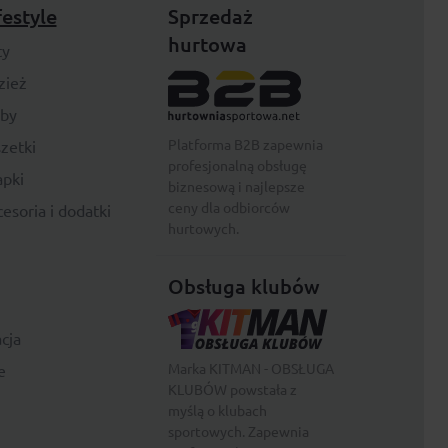
festyle
Sprzedaż
hurtowa
ty
zież
rby
Platforma B2B zapewnia
zetki
profesjonalną obsługę
pki
biznesową i najlepsze
ceny dla odbiorców
esoria i dodatki
hurtowych.
Obsługa klubów
cja
Marka KITMAN - OBSŁUGA
e
KLUBÓW powstała z
myślą o klubach
sportowych. Zapewnia