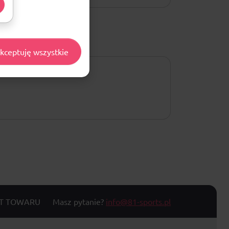
kceptuję wszystkie
T TOWARU
Masz pytanie?
info@81-sports.pl