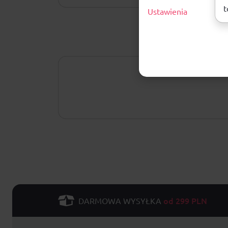
t
Ustawienia
od 299 PLN
DARMOWA WYSYŁKA