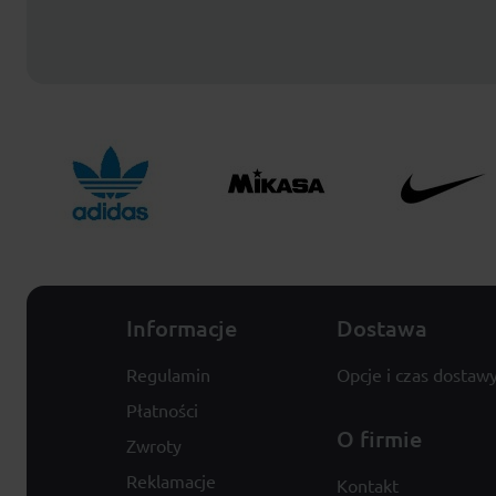
Informacje
Dostawa
Regulamin
Opcje i czas dostaw
Płatności
O firmie
Zwroty
Reklamacje
Kontakt