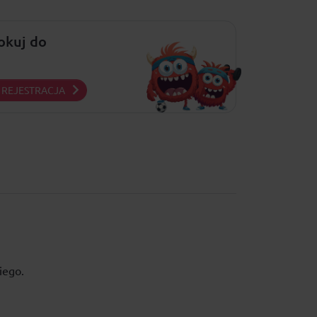
lokuj do
REJESTRACJA
iego.