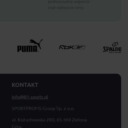
profesjonalne wsparcie
oraz najlepsze ceny.
KONTAKT
info@81-sports.pl
SPORTPROFIS Group Sp. z o.o.
ul. Kożuchowska 20D, 65-364 Zielona
Góra