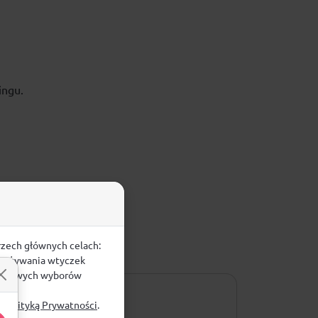
ingu.
rzech głównych celach:
e, używania wtyczek
zegółowych wyborów
ą
Polityką Prywatności
.