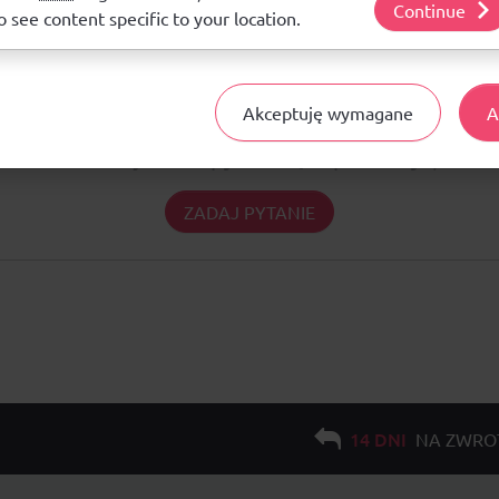
Continue
o see content specific to your location.
Pytania i odpowiedzi
Akceptuję wymagane
A
Nie ma jeszcze pytań. Bądź pierwszy :)
ZADAJ PYTANIE
14 DNI
NA ZWRO