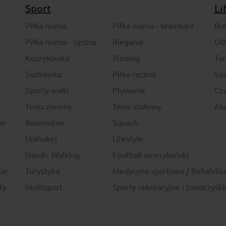
Sport
Li
Piłka nożna
Piłka nożna - bramkarz
Bu
Piłka nożna - sędzia
Bieganie
Od
Koszykówka
Trening
To
Siatkówka
Piłka ręczna
Sas
Sporty walki
Pływanie
Cza
Tenis ziemny
Tenis stołowy
Akc
ne
Badminton
Squash
Unihokej
Lifestyle
Nordic Walking
Football amerykański
ie
Turystyka
Medycyna sportowa / Rehabilita
ty
Multisport
Sporty rekreacyjne i towarzyski