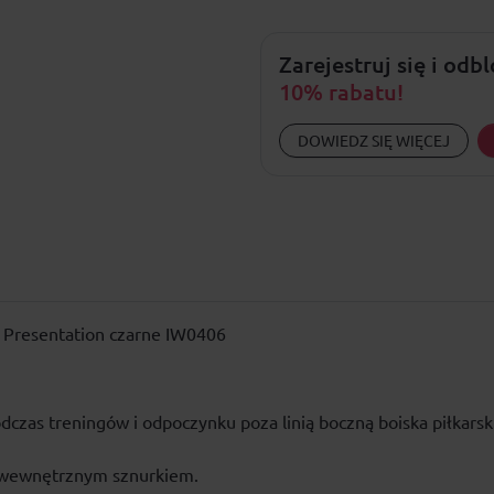
Zarejestruj się i odb
10% rabatu!
DOWIEDZ SIĘ WIĘCEJ
n Presentation czarne IW0406
czas treningów i odpoczynku poza linią boczną boiska piłkarsk
a wewnętrznym sznurkiem.