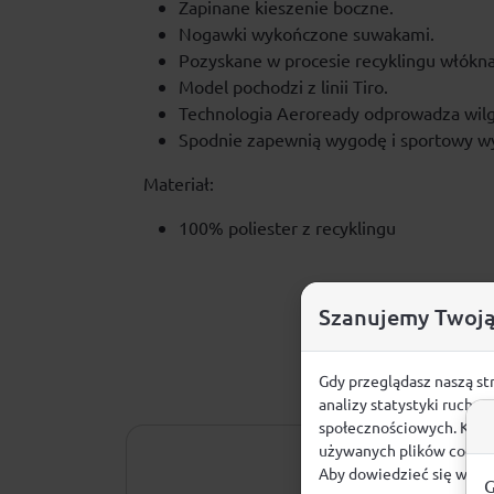
Zapinane kieszenie boczne.
Nogawki wykończone suwakami.
Pozyskane w procesie recyklingu włókna
Model pochodzi z linii Tiro.
Technologia Aeroready odprowadza wilg
Spodnie zapewnią wygodę i sportowy wyg
Materiał:
100% poliester z recyklingu
Szanujemy Twoją
Gdy przeglądasz naszą st
analizy statystyki ruchu
społecznościowych. Klikn
używanych plików cookie
Aby dowiedzieć się więce
G