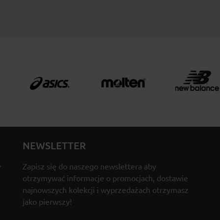
NEWSLETTER
y
Zapisz się do naszego newslettera aby
otrzymywać informacje o promocjach, dostawie
najnowszych kolekcji i wyprzedażach otrzymasz
jako pierwszy!