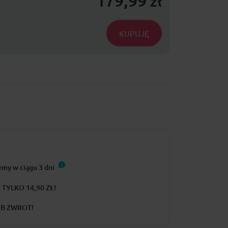
179,99
zł
KUPUJĘ
emy w ciągu
3
dni
TYLKO 14,90 ZŁ!
UB ZWROT!