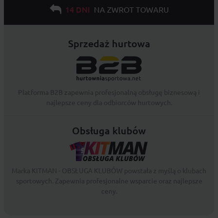
14 DNI
NA ZWROT TOWARU
Sprzedaż hurtowa
Platforma B2B zapewnia profesjonalną obsługę biznesową i
najlepsze ceny dla odbiorców hurtowych.
Obsługa klubów
Marka KITMAN - OBSŁUGA KLUBÓW powstała z myślą o klubach
sportowych. Zapewnia profesjonalne wsparcie oraz najlepsze
ceny.