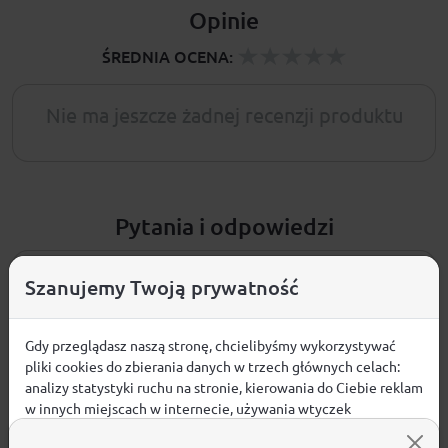
Opinie
ŚREDNIA OCENA:
Nie ma jeszcze żadnej recenzji produktu
Pytania i odpowiedzi
Nie ma jeszcze pytań. Bądź pierwszy :)
Szanujemy Twoją prywatność
ZADAJ PYTANIE
Gdy przeglądasz naszą stronę, chcielibyśmy wykorzystywać
pliki cookies do zbierania danych w trzech głównych celach:
analizy statystyki ruchu na stronie, kierowania do Ciebie reklam
w innych miejscach w internecie, używania wtyczek
społecznościowych. Kliknij poniżej, by wyrazić zgodę lub
PRODUKTY POWIĄZANE