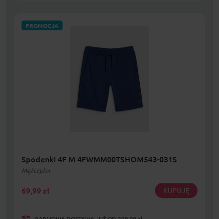
PROMOCJA
Spodenki 4F M 4FWMM00TSHOM543-031S
Mężczyźni
69,99
zł
KUPUJĘ
DARMOWA DOSTAWA JUŻ OD 299,00 zł