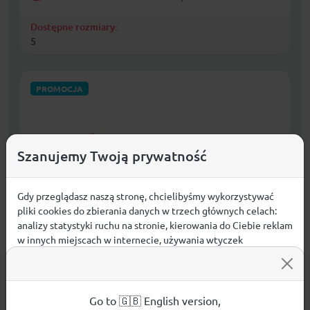
Dostępne rozmiary:
5
PROMOCJA
Szanujemy Twoją prywatność
Gdy przeglądasz naszą stronę, chcielibyśmy wykorzystywać
pliki cookies do zbierania danych w trzech głównych celach:
analizy statystyki ruchu na stronie, kierowania do Ciebie reklam
w innych miejscach w internecie, używania wtyczek
społecznościowych. Kliknij poniżej, by wyrazić zgodę lub
przejdź do ustawień, by dokonać szczegółowych wyborów
Buty profesjonalne piłkarskie lanki korki adidas
używanych plików cookies.
Predator Elite Jr FG IG7746
Aby dowiedzieć się więcej o plikach cookie i tym, jak
Go to 🇬🇧 English version,
Dzieci